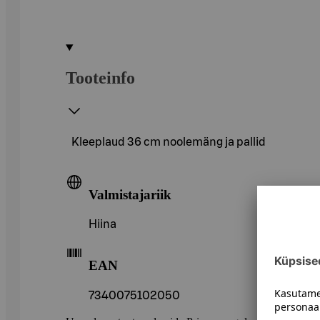
Tooteinfo
Kleeplaud 36 cm noolemäng ja pallid
Valmistajariik
Hiina
EAN
7340075102050