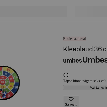
Ei ole saadaval
Kleeplaud 36 c
Umbe
umbes
Täpse hinna nägemiseks vali
Vali tarnevii
Salvesta