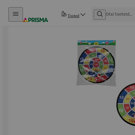
Otse sisu juurde
Tooted