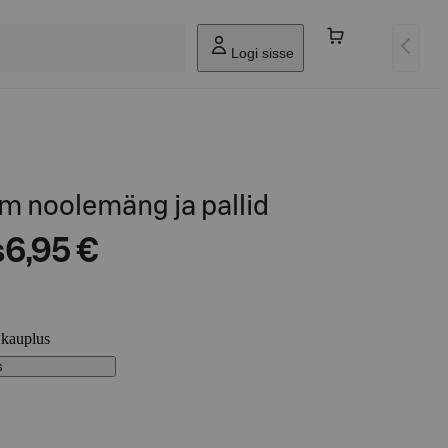
Logi sisse
m noolemäng ja pallid
s
6,95 €
 kauplus
s