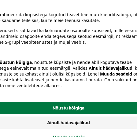
siiski toote koostisosi kontrollida ka pakendilt.
Mängusõidukid