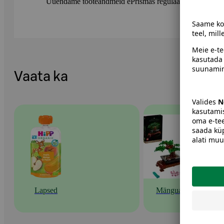
Uuendame tooteandmeid ePrismas regulaarselt. Soovitame 
Vaata ka
Lapsed
Mänguasjad