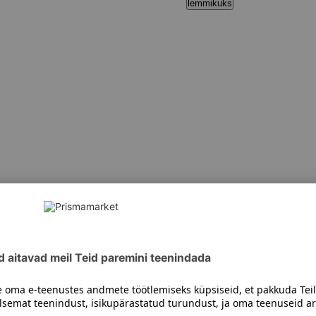
lemmikuks