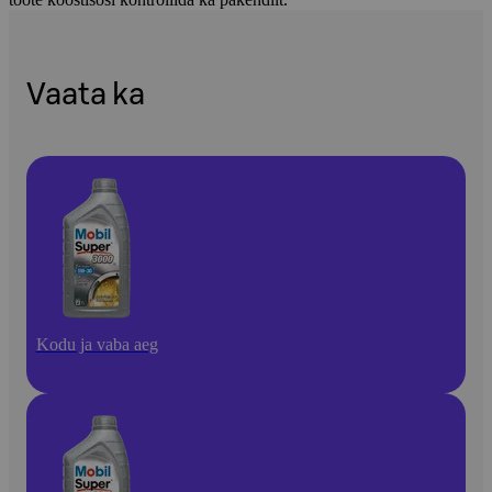
Vaata ka
Kodu ja vaba aeg