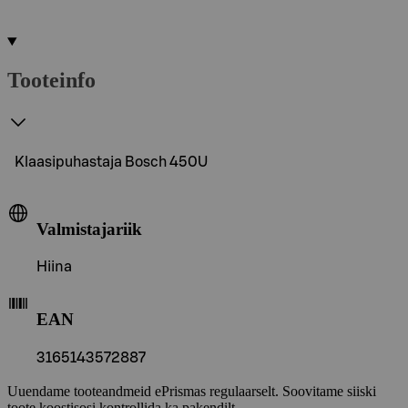
Tooteinfo
Klaasipuhastaja Bosch 450U
Valmistajariik
Hiina
EAN
3165143572887
Uuendame tooteandmeid ePrismas regulaarselt. Soovitame siiski
toote koostisosi kontrollida ka pakendilt.