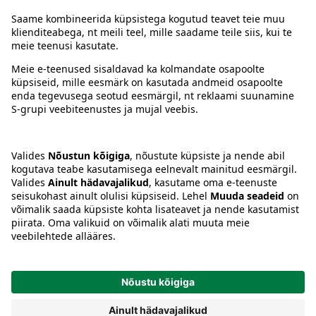
Juhised
Tingimused
Prisma Konto
Keel
:
ET
EN
RU
© 2025, Prisma Peremarket AS. Kõik õigused kaitstud.