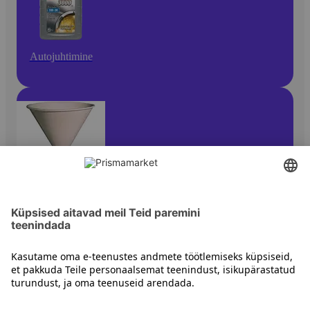
Autojuhtimine
Muud autotarvikud
Kontakt