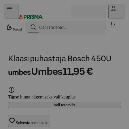
Otse sisu juurde
Tooted
Klaasipuhastaja Bosch 450U
Umbes
11,95 €
umbes
Täpse hinna nägemiseks vali kauplus
Vali tarneviis
Salvesta lemmikuks