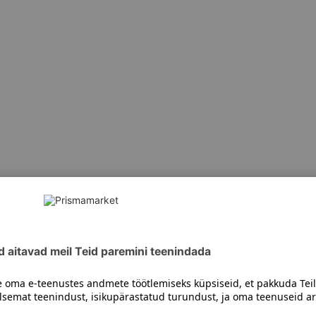
siiski toote koostisosi kontrollida ka pakendilt.