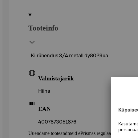
Tooteinfo
Kiirühendus 3/4 metall dy8029ua
Valmistajariik
Hiina
EAN
4007873051876
Uuendame tooteandmeid ePrismas regulaarselt. Soovitame 