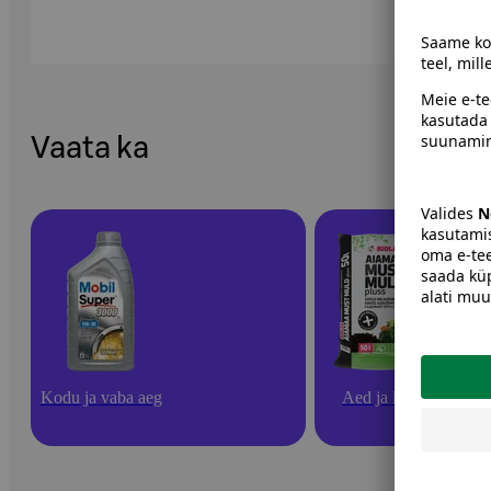
Vaata ka
Kodu ja vaba aeg
Aed ja lilled