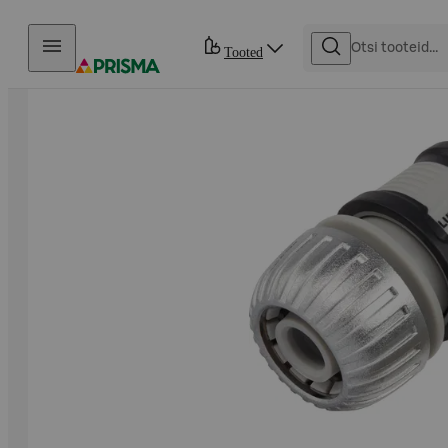
Otse sisu juurde
Tooted