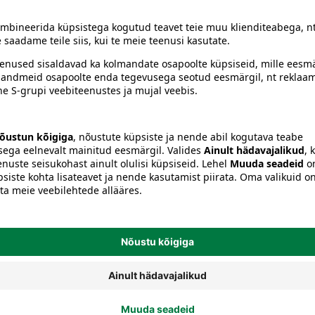
Lillehooldustooted ja -tarvikud