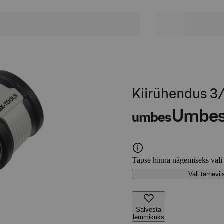
Kiirühendus 3
Umbe
umbes
Täpse hinna nägemiseks vali
Vali tarnevii
Salvesta
lemmikuks