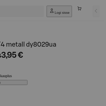
Logi sisse
/4 metall dy8029ua
s
3,95 €
 kauplus
s