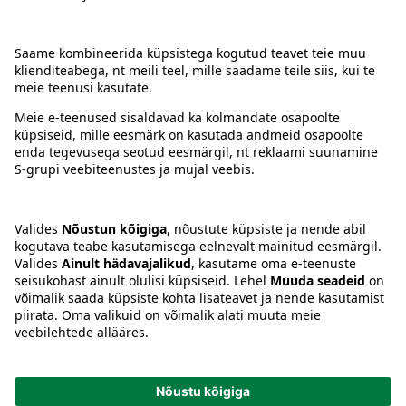
Kontakt
Juhised
Tingimused
Prisma Konto
Keel
:
ET
EN
RU
© 2025, Prisma Peremarket AS. Kõik õigused kaitstud.