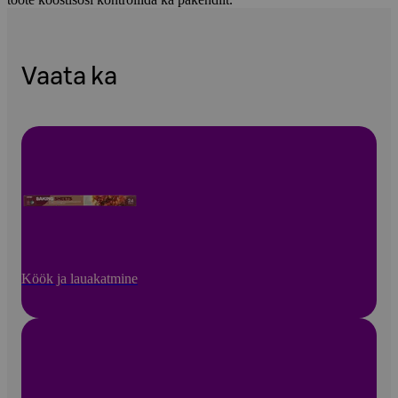
Vaata ka
Köök ja lauakatmine