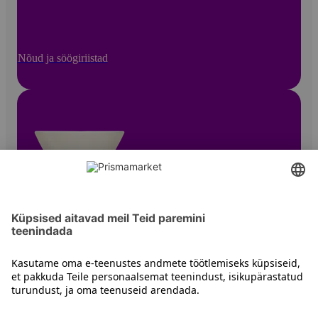
Nõud ja söögiriistad
Sügavad taldrikud ja kausid
Kontakt