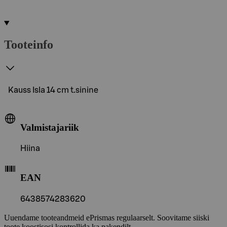
Tooteinfo
Kauss Isla 14 cm t.sinine
Valmistajariik
Hiina
EAN
6438574283620
Uuendame tooteandmeid ePrismas regulaarselt. Soovitame siiski
toote koostisosi kontrollida ka pakendilt.