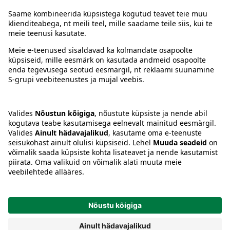
Juhised
Tingimused
Prisma Konto
Keel
:
ET
EN
RU
© 2025, Prisma Peremarket AS. Kõik õigused kaitstud.