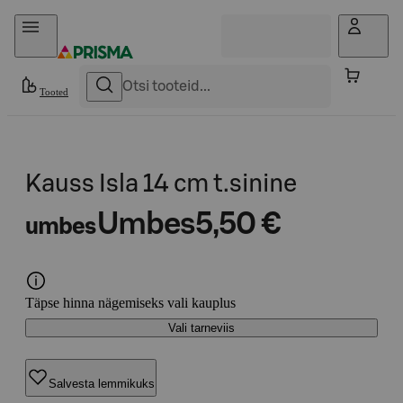
Otse sisu juurde
Tooted
Kauss Isla 14 cm t.sinine
Umbes
5,50 €
umbes
Täpse hinna nägemiseks vali kauplus
Vali tarneviis
Salvesta lemmikuks