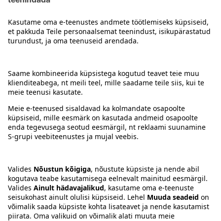
Kontakt
Juhised
Tingimused
Prisma Konto
Keel
:
ET
EN
RU