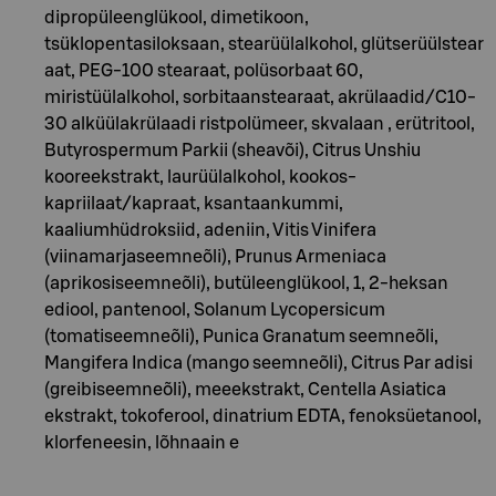
dipropüleenglükool, dimetikoon,
tsüklopentasiloksaan, stearüülalkohol, glütserüülstear
aat, PEG-100 stearaat, polüsorbaat 60,
miristüülalkohol, sorbitaanstearaat, akrülaadid/C10-
30 alküülakrülaadi ristpolümeer, skvalaan , erütritool,
Butyrospermum Parkii (sheavõi), Citrus Unshiu
kooreekstrakt, laurüülalkohol, kookos-
kapriilaat/kapraat, ksantaankummi,
kaaliumhüdroksiid, adeniin, Vitis Vinifera
(viinamarjaseemneõli), Prunus Armeniaca
(aprikosiseemneõli), butüleenglükool, 1, 2-heksan
ediool, pantenool, Solanum Lycopersicum
(tomatiseemneõli), Punica Granatum seemneõli,
Mangifera Indica (mango seemneõli), Citrus Par adisi
(greibiseemneõli), meeekstrakt, Centella Asiatica
ekstrakt, tokoferool, dinatrium EDTA, fenoksüetanool,
klorfeneesin, lõhnaain e