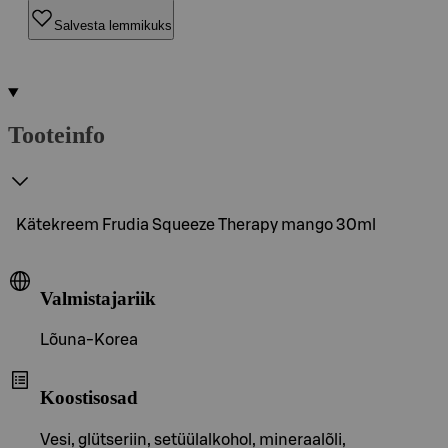
Salvesta lemmikuks
Tooteinfo
Kätekreem Frudia Squeeze Therapy mango 30ml
Valmistajariik
Lõuna-Korea
Koostisosad
Vesi, glütseriin, setüülalkohol, mineraalõli,