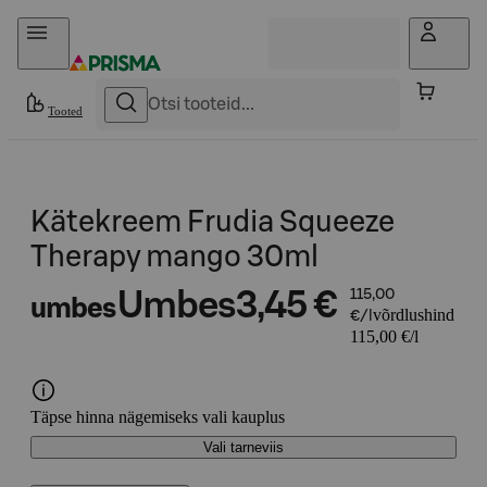
Otse sisu juurde
Tooted
Kätekreem Frudia Squeeze
Therapy mango 30ml
Umbes
3,45 €
115,00
umbes
võrdlushind
€/l
115,00 €/l
Täpse hinna nägemiseks vali kauplus
Vali tarneviis