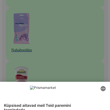
Nahahooldus
Kätekreemid