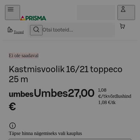
Otse sisu juurde
Tooted
Ei ole saadaval
Kastmisvoolik 16/21 toppeco
25 m
Umbes
27,00
1,08
umbes
võrdlushind
€/tk
1,08 €/tk
€
Täpse hinna nägemiseks vali kauplus