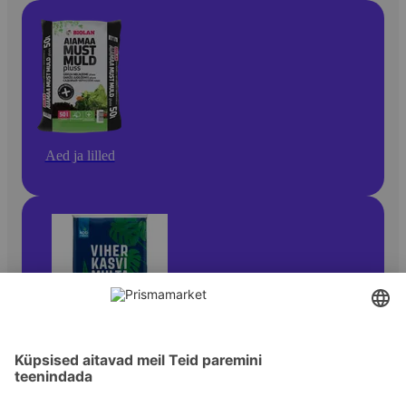
Aed ja lilled
Lillehooldustooted ja -tarvikud