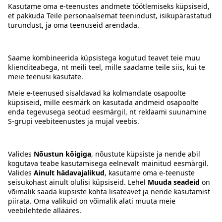
Kontakt
Juhised
Tingimused
Prisma Konto
Keel
:
ET
EN
RU