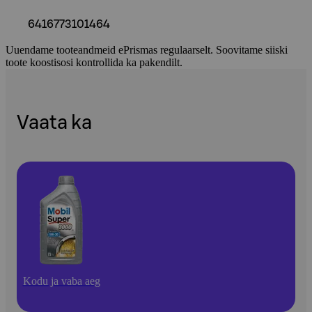
6416773101464
Uuendame tooteandmeid ePrismas regulaarselt. Soovitame siiski
toote koostisosi kontrollida ka pakendilt.
Vaata ka
Kodu ja vaba aeg