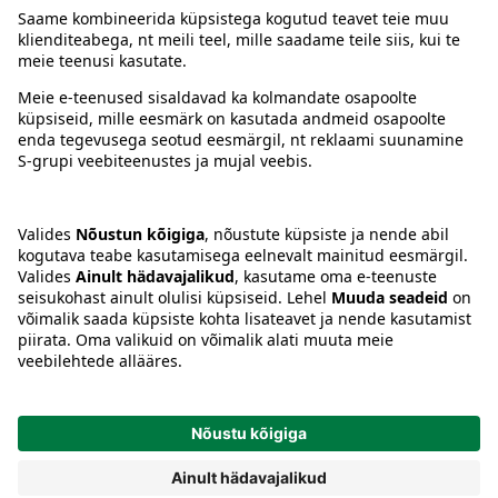
Juhised
Tingimused
Prisma Konto
Keel
:
ET
EN
RU
© 2025, Prisma Peremarket AS. Kõik õigused kaitstud.