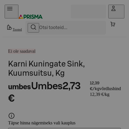
Otse sisu juurde
Tooted
Ei ole saadaval
Karni Kuningate Sink,
Kuumsuitsu, Kg
Umbes
2,73
12,39
umbes
võrdlushind
€/kg
12,39 €/kg
€
Täpse hinna nägemiseks vali kauplus