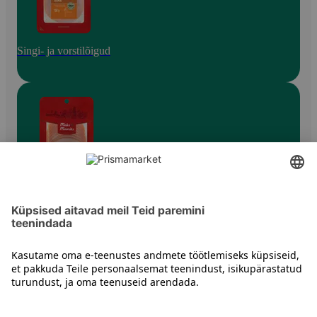
Singi- ja vorstilõigud
Singiribad ja lihatükid
Kontakt