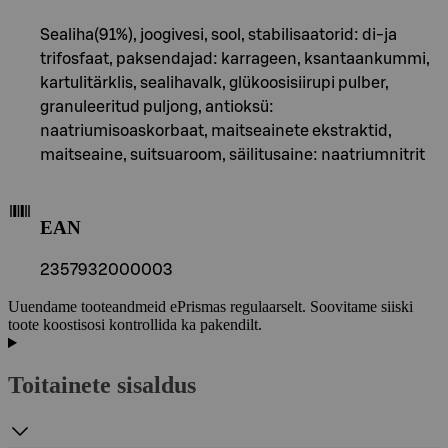
Sealiha(91%), joogivesi, sool, stabilisaatorid: di-ja
trifosfaat, paksendajad: karrageen, ksantaankummi,
kartulitärklis, sealihavalk, glükoosisiirupi pulber,
granuleeritud puljong, antioksü:
naatriumisoaskorbaat, maitseainete ekstraktid,
maitseaine, suitsuaroom, säilitusaine: naatriumnitrit
EAN
2357932000003
Uuendame tooteandmeid ePrismas regulaarselt. Soovitame siiski
toote koostisosi kontrollida ka pakendilt.
Toitainete sisaldus