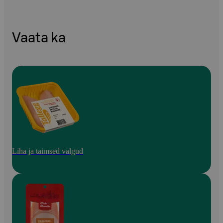
Vaata ka
Liha ja taimsed valgud