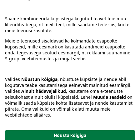
Kontakt
Juhised
Tingimused
Prisma Konto
Keel
:
ET
EN
RU
© 2025, Prisma Peremarket AS. Kõik õigused kaitstud.