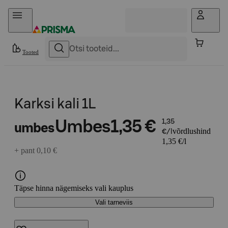
Otse sisu juurde
Tooted
Karksi kali 1L
Umbes
1,35 €
1,35
umbes
võrdlushind
€/l
1,35 €/l
+ pant 0,10 €
Täpse hinna nägemiseks vali kauplus
Vali tarneviis