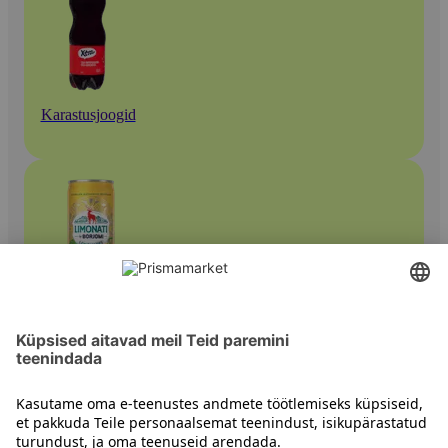
Karastusjoogid
Muud karastusjoogid