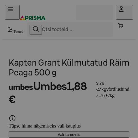
Otse sisu juurde
Tooted
Kapten Grant Külmutatud Räim
Peaga 500 g
Umbes
1,88
3,76
umbes
võrdlushind
€/kg
3,76 €/kg
€
Täpse hinna nägemiseks vali kauplus
Vali tarneviis