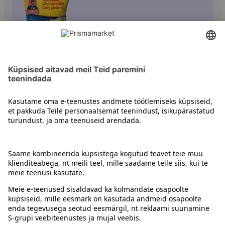
Kala ja koorikloomad
Kontakt
Juhised
Tingimused