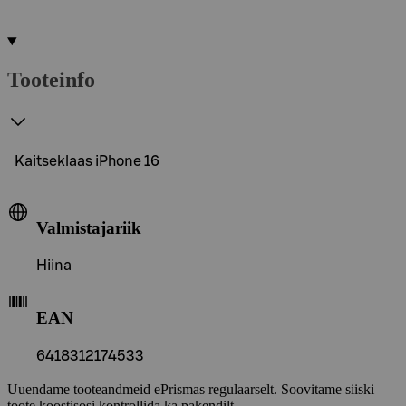
Tooteinfo
Kaitseklaas iPhone 16
Valmistajariik
Hiina
EAN
6418312174533
Uuendame tooteandmeid ePrismas regulaarselt. Soovitame siiski
toote koostisosi kontrollida ka pakendilt.