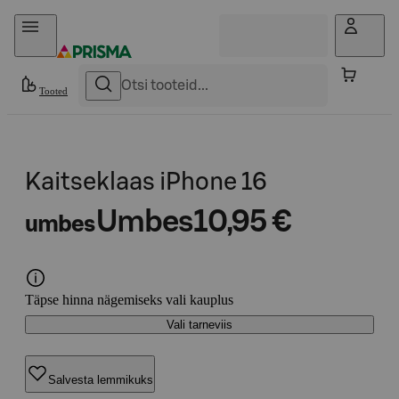
Otse sisu juurde
Tooted
Kaitseklaas iPhone 16
Umbes
10,95 €
umbes
Täpse hinna nägemiseks vali kauplus
Vali tarneviis
Salvesta lemmikuks