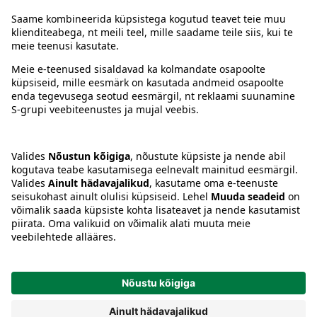
Juhised
Tingimused
Prisma Konto
Keel
:
ET
EN
RU
© 2025, Prisma Peremarket AS. Kõik õigused kaitstud.