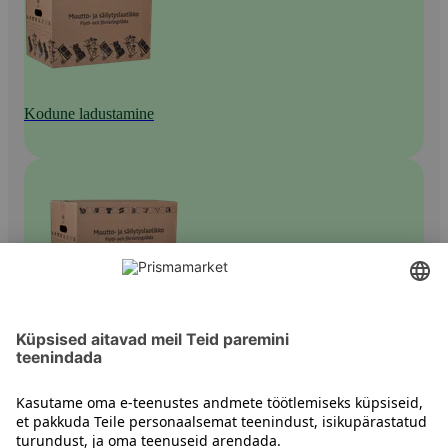
Kodune ladustamine
Hoiukorvid, -kastid ja -kotid