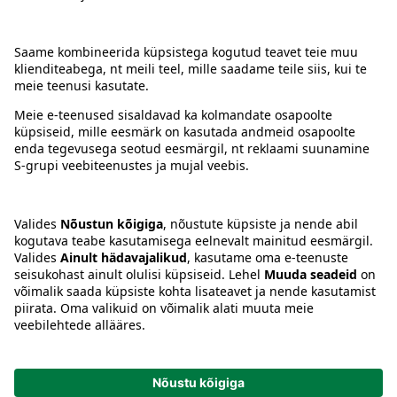
Kontakt
Juhised
Tingimused
Prisma Konto
Keel
:
ET
EN
RU
© 2025, Prisma Peremarket AS. Kõik õigused kaitstud.