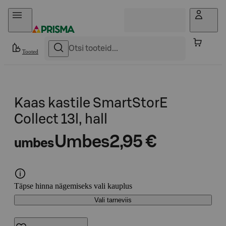
Otse sisu juurde
Tooted
Kaas kastile SmartStorE
Collect 13l, hall
Umbes
2,95 €
umbes
Täpse hinna nägemiseks vali kauplus
Vali tarneviis