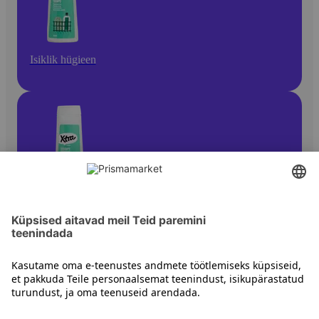
Isiklik hügieen
Šampoonid ja palsamid
Kontakt