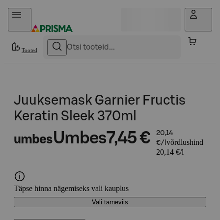
Otse sisu juurde
Tooted
Juuksemask Garnier Fructis
Keratin Sleek 370ml
Umbes
7,45 €
20,14
umbes
võrdlushind
€/l
20,14 €/l
Täpse hinna nägemiseks vali kauplus
Vali tarneviis