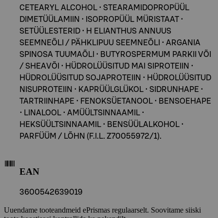
CETEARYL ALCOHOL • STEARAMIDOPROPÜÜL
DIMETÜÜLAMIIN • ISOPROPÜÜL MÜRISTAAT •
SETÜÜLESTERID • H ELIANTHUS ANNUUS
SEEMNEÕLI / PÄHKLIPUU SEEMNEÕLI • ARGANIA
SPINOSA TUUMAÕLI • BUTYROSPERMUM PARKII VÕI
/ SHEAVÕI • HÜDROLÜÜSITUD MAI SIPROTEIIN •
HÜDROLÜÜSITUD SOJAPROTEIIN • HÜDROLÜÜSITUD
NISUPROTEIIN • KAPRÜÜLGLÜKOL • SIDRUNHAPE •
TARTRIINHAPE • FENOKSÜETANOOL • BENSOEHAPE
• LINALOOL • AMÜÜLTSINNAAMIL •
HEKSÜÜLTSINNAAMIL • BENSÜÜLALKOHOL •
PARFÜÜM / LÕHN (F.I.L. Z70055972/1).
EAN
3600542639019
Uuendame tooteandmeid ePrismas regulaarselt. Soovitame siiski