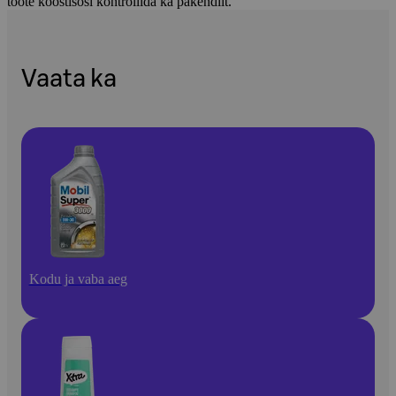
toote koostisosi kontrollida ka pakendilt.
Vaata ka
Kodu ja vaba aeg