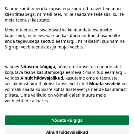
Juhised
Tingimused
Prisma Konto
Keel
:
ET
EN
RU
© 2025, Prisma Peremarket AS. Kõik õigused kaitstud.