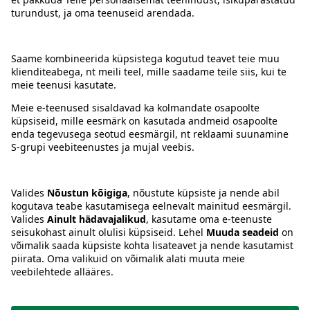
Kontakt
Juhised
Tingimused
Prisma Konto
Keel
:
ET
EN
RU
© 2025, Prisma Peremarket AS. Kõik õigused kaitstud.