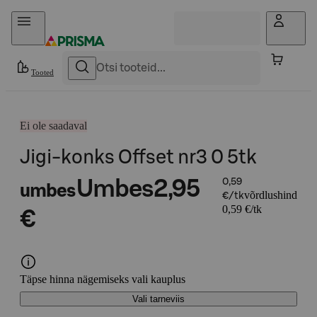
Otse sisu juurde
Tooted
Ei ole saadaval
Jigi-konks Offset nr3 0 5tk
Umbes
2,95
0,59
umbes
võrdlushind
€/tk
0,59 €/tk
€
Täpse hinna nägemiseks vali kauplus
Vali tarneviis