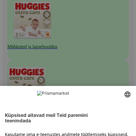
Mähkmed ja lapsehooldus
Teipmähkmed