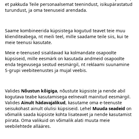
Kontakt
Juhised
Tingimused
Prisma Konto
Keel
:
ET
EN
RU
© 2025, Prisma Peremarket AS. Kõik õigused kaitstud.