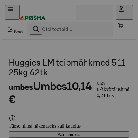
Otse sisu juurde
Tooted
Huggies LM teipmähkmed 5 11-
25kg 42tk
Umbes
10,14
0,24
umbes
võrdlushind
€/tk
0,24 €/tk
€
Täpse hinna nägemiseks vali kauplus
Vali tarneviis