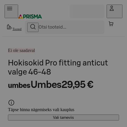
Otse sisu juurde
Tooted
Ei ole saadaval
Hokisokid Pro fitting anticut
valge 46-48
Umbes
29,95 €
umbes
Täpse hinna nägemiseks vali kauplus
Vali tarneviis