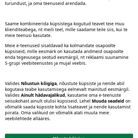
Kontakt
Juhised
Tingimused
Prisma Konto
Keel
:
ET
EN
RU
© 2025, Prisma Peremarket AS. Kõik õigused kaitstud.