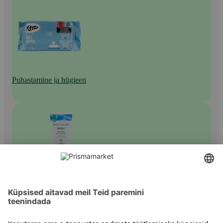
Puhastamine ja hügieen
Beebišampoonid ja -pesugeelid