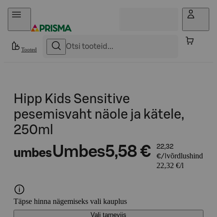
Otse sisu juurde
Tooted
Hipp Kids Sensitive
pesemisvaht näole ja kätele,
250ml
Umbes
5,58 €
22,32
umbes
võrdlushind
€/l
22,32 €/l
Täpse hinna nägemiseks vali kauplus
Vali tarneviis