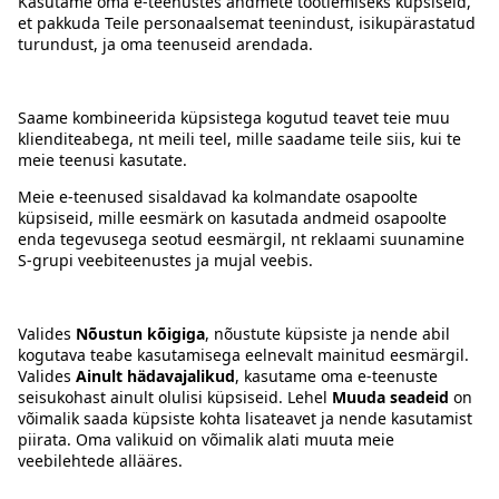
Kontakt
Juhised
Tingimused
Prisma Konto
Keel
:
ET
EN
RU