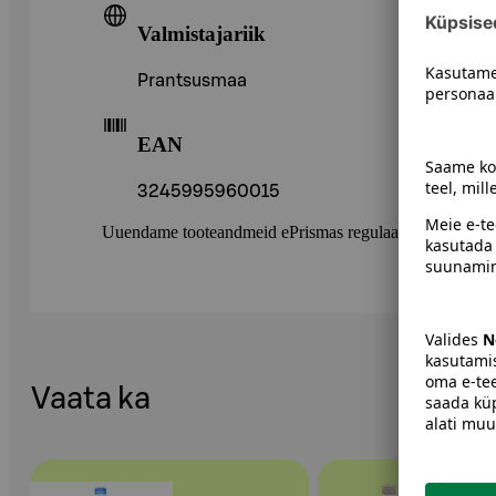
Valmistajariik
Prantsusmaa
EAN
3245995960015
Uuendame tooteandmeid ePrismas regulaarselt. Soovitame 
Vaata ka