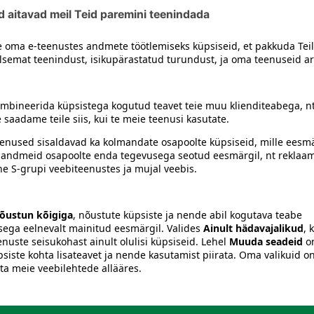
siiski toote koostisosi kontrollida ka pakendilt.