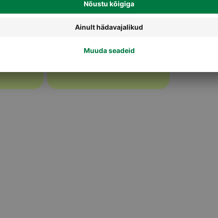
Kange alkohol kinkepakendis