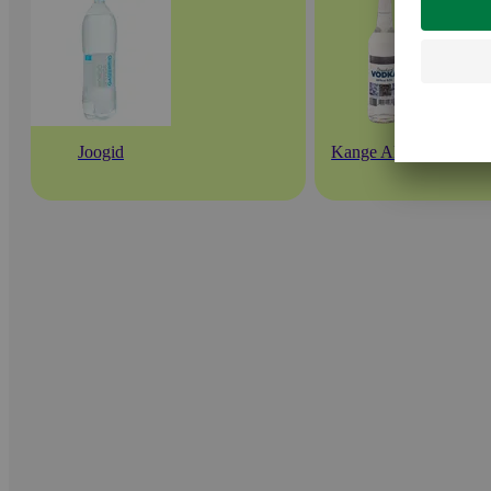
Joogid
Kange Alkohol