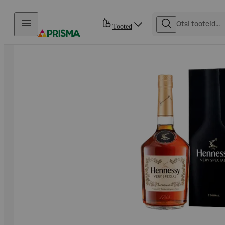
Otse sisu juurde
Tooted