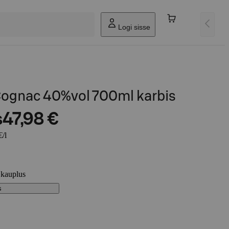
Logi sisse
ognac 40%vol 700ml karbis
s
47,98 €
€/l
 kauplus
s