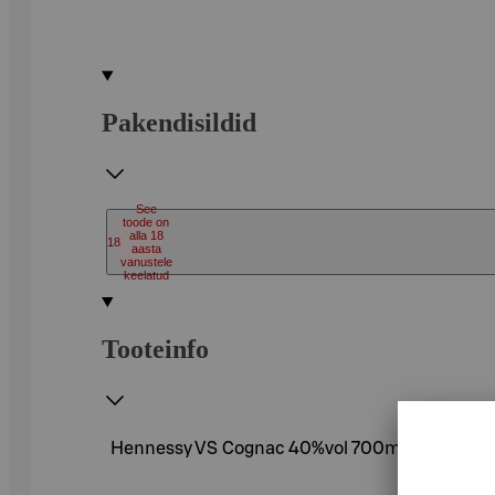
Pakendisildid
See
toode on
alla 18
18
aasta
vanustele
keelatud
Tooteinfo
Hennessy VS Cognac 40%vol 700ml karbis