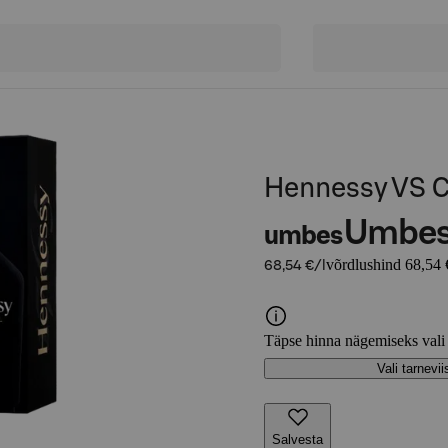
Hennessy VS C
Umbe
umbes
võrdlushind 68,54 
68,54 €/l
Täpse hinna nägemiseks vali
Vali tarnevii
Salvesta