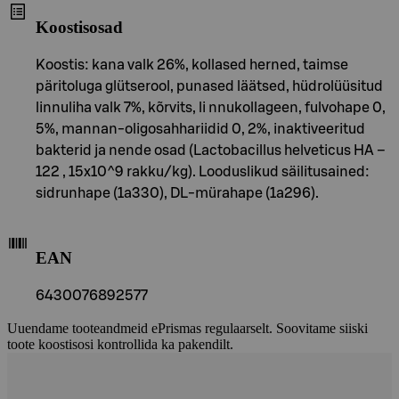
Koostisosad
Koostis: kana valk 26%, kollased herned, taimse
päritoluga glütserool, punased läätsed, hüdrolüüsitud
linnuliha valk 7%, kõrvits, li nnukollageen, fulvohape 0,
5%, mannan-oligosahhariidid 0, 2%, inaktiveeritud
bakterid ja nende osad (Lactobacillus helveticus HA –
122 , 15x10^9 rakku/kg). Looduslikud säilitusained:
sidrunhape (1a330), DL-mürahape (1a296).
EAN
6430076892577
Uuendame tooteandmeid ePrismas regulaarselt. Soovitame siiski
toote koostisosi kontrollida ka pakendilt.