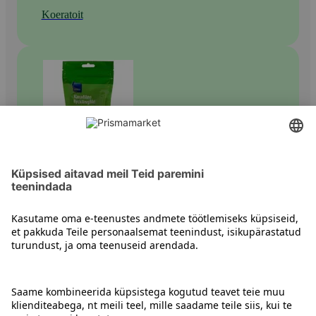
Koeratoit
Koerte ajaviitetooted ja maiused
Kontakt
Juhised