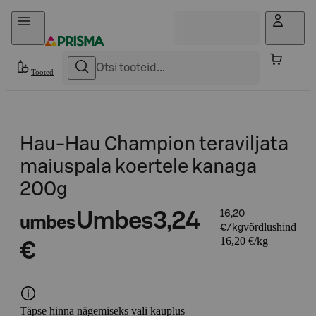
Otse sisu juurde
Tooted
Hau-Hau Champion teraviljata
maiuspala koertele kanaga
200g
Umbes
3,24
16,20
umbes
võrdlushind
€/kg
16,20 €/kg
€
Täpse hinna nägemiseks vali kauplus