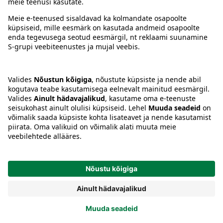
Tingimused
Prisma Konto
Keel
:
ET
EN
RU
© 2025, Prisma Peremarket AS. Kõik õigused kaitstud.