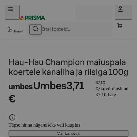
Otse sisu juurde
Tooted
Hau-Hau Champion maiuspala
koertele kanaliha ja riisiga 100g
Umbes
3,71
37,10
umbes
võrdlushind
€/kg
37,10 €/kg
€
Täpse hinna nägemiseks vali kauplus
Vali tarneviis