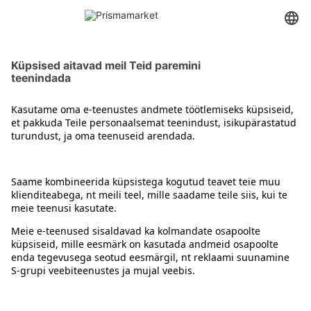
Koerte ajaviitetooted ja maiused
Kontakt
Juhised
Tingimused
Prisma Konto