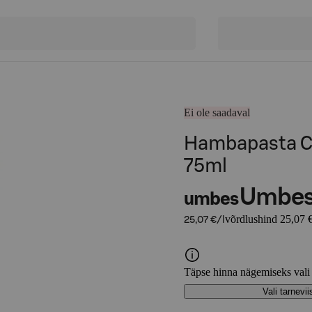
Ei ole saadaval
Hambapasta Co
75ml
Umbe
umbes
võrdlushind 25,07 €
25,07 €/l
Täpse hinna nägemiseks vali
Vali tarnevii