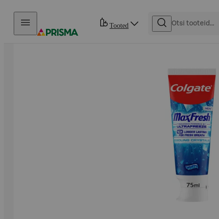
Otse sisu juurde
Tooted