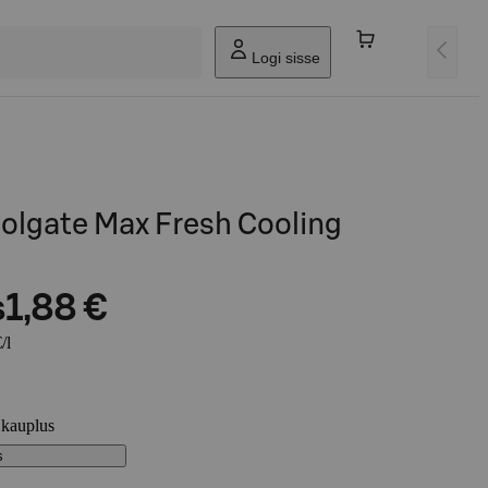
Logi sisse
lgate Max Fresh Cooling
s
1,88 €
/l
 kauplus
s