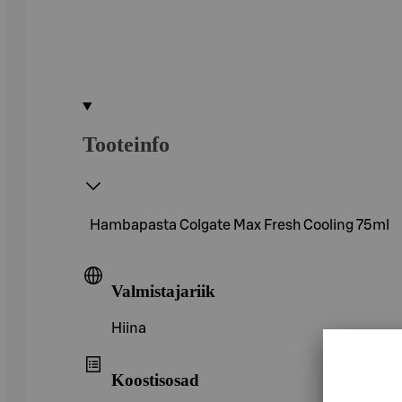
Tooteinfo
Hambapasta Colgate Max Fresh Cooling 75ml
Valmistajariik
Hiina
Koostisosad