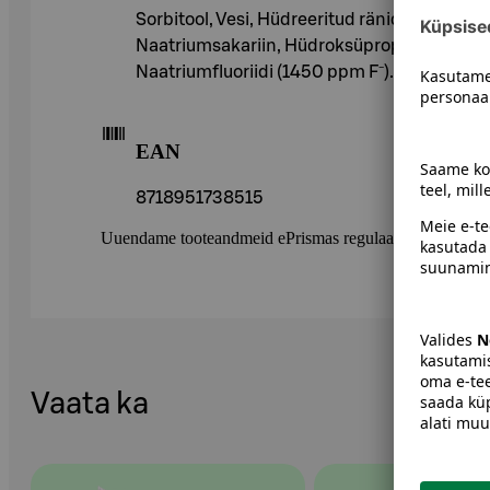
Sorbitool, Vesi, Hüdreeritud ränidioksiid, 
Naatriumsakariin, Hüdroksüpropüülmetüültse
Naatriumfluoriidi (1450 ppm F⁻).
EAN
8718951738515
Uuendame tooteandmeid ePrismas regulaarselt. Soovitame 
Vaata ka