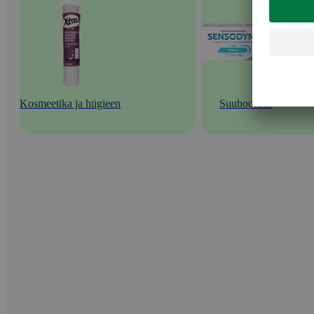
Kosmeetika ja hügieen
Suuhooldus