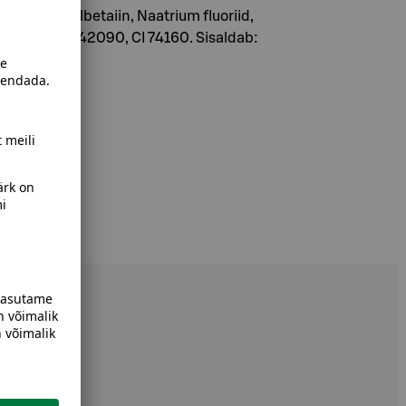
iidopropüülbetaiin, Naatrium fluoriid,
Mentool, CI 42090, CI 74160. Sisaldab: