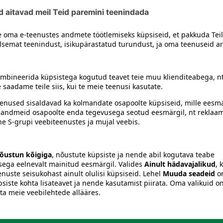
Naatriumlaurüülsulfaat, Aroom, PEG-12, Tselluloosigumm, Kokam
lluloos, Anetool, Bensüülalkohol, Limoneen, Piparmündiõli, 
siiski toote koostisosi kontrollida ka pakendilt.