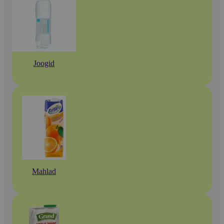
Joogid
Mahlad