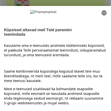
Õunamahlad
Kontakt
Juhised
Tingimused