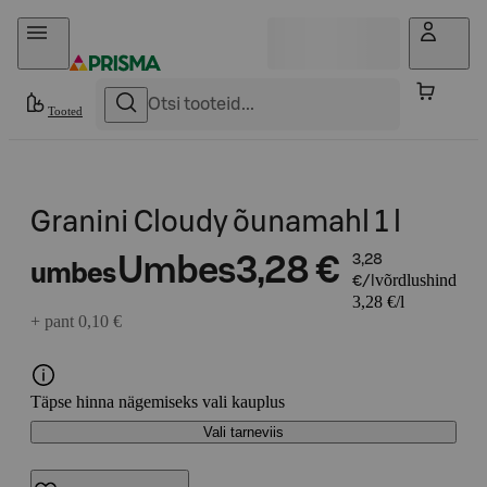
Otse sisu juurde
Tooted
Granini Cloudy õunamahl 1 l
Umbes
3,28 €
3,28
umbes
võrdlushind
€/l
3,28 €/l
+ pant 0,10 €
Täpse hinna nägemiseks vali kauplus
Vali tarneviis