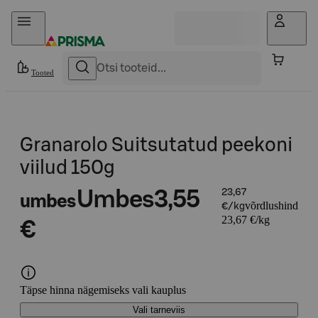
Otse sisu juurde
Tooted
Granarolo Suitsutatud peekoni
viilud 150g
Umbes
3,55
23,67
umbes
võrdlushind
€/kg
23,67 €/kg
€
Täpse hinna nägemiseks vali kauplus
Vali tarneviis