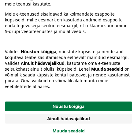
Juhised
Tingimused
Prisma Konto
Keel
:
ET
EN
RU
© 2025, Prisma Peremarket AS. Kõik õigused kaitstud.