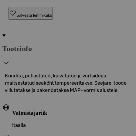
Salvesta lemmikuks
Tooteinfo
Kondita, puhastatud, kuivatatud ja vürtsidega
maitsestatud seakõht tempereeritakse. Seejärel toode
viilutatakse ja pakendatakse MAP- vormis alustele.
Valmistajariik
Itaalia