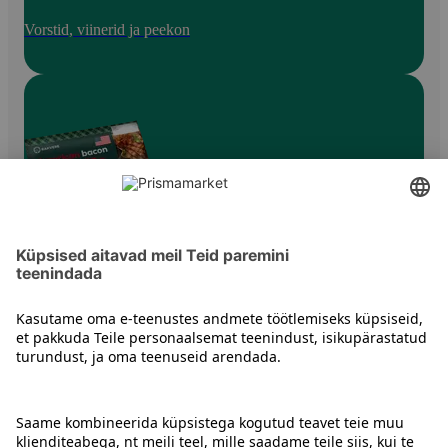
Vorstid, viinerid ja peekon
Peekon
Kontakt