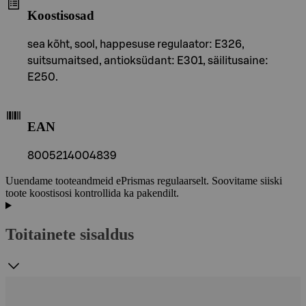
Koostisosad
sea ​​kõht, sool, happesuse regulaator: E326,
suitsumaitsed, antioksüdant: E301, säilitusaine:
E250.
EAN
8005214004839
Uuendame tooteandmeid ePrismas regulaarselt. Soovitame siiski
toote koostisosi kontrollida ka pakendilt.
Toitainete sisaldus