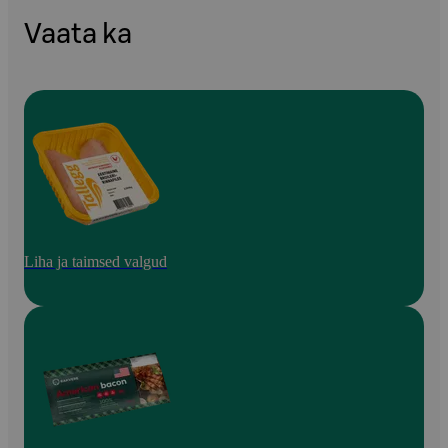
Vaata ka
Liha ja taimsed valgud