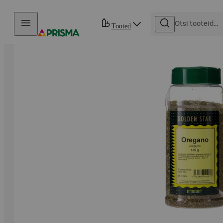
Otse sisu juurde
Tooted