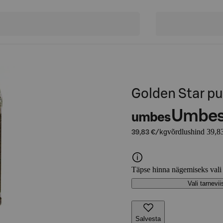
Golden Star pu
Umbe
umbes
võrdlushind 39,8
39,83 €/kg
Täpse hinna nägemiseks vali
Vali tarnevii
Salvesta