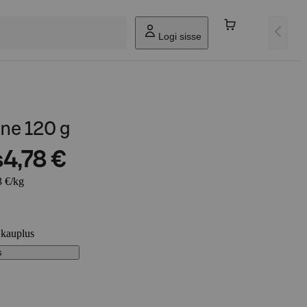
Logi sisse
ne 120 g
s
4,78 €
3 €/kg
 kauplus
s