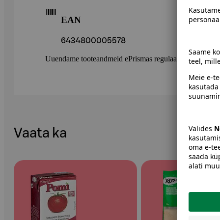
EAN
6434800005578
Uuendame tooteandmeid ePrismas regulaarselt. Soovitame 
Vaata ka