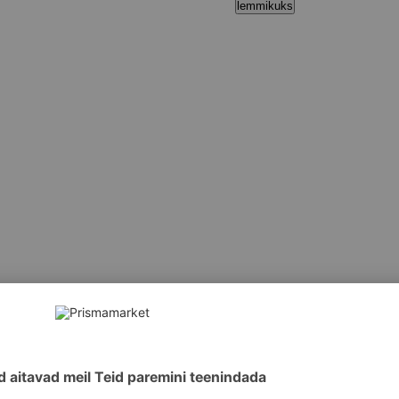
lemmikuks