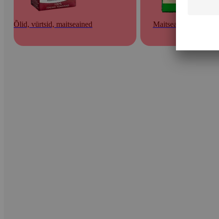
Õlid, vürtsid, maitseained
Maitseained