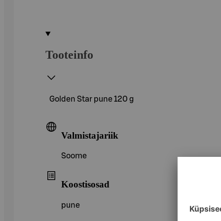
Tooteinfo
Golden Star pune 120 g
Valmistajariik
Soome
Koostisosad
pune