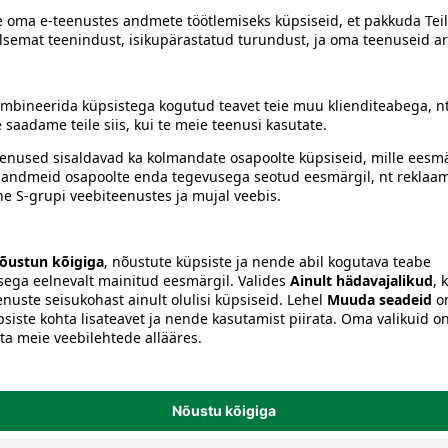
siiski toote koostisosi kontrollida ka pakendilt.