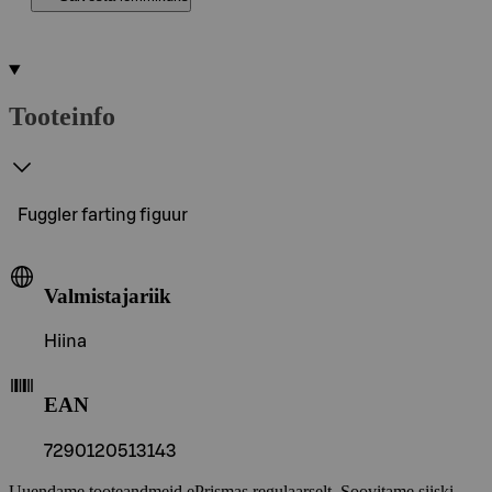
Tooteinfo
Fuggler farting figuur
Valmistajariik
Hiina
EAN
7290120513143
Uuendame tooteandmeid ePrismas regulaarselt. Soovitame siiski