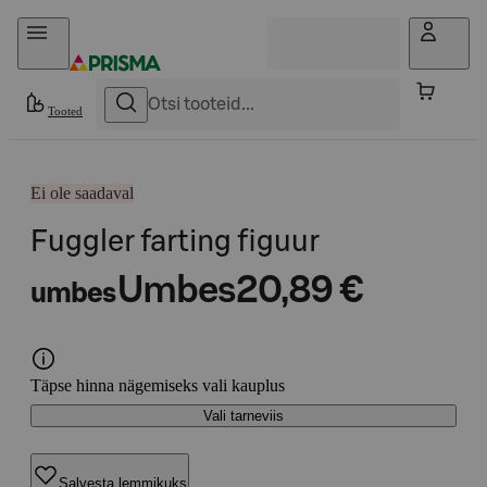
Otse sisu juurde
Tooted
Ei ole saadaval
Fuggler farting figuur
Umbes
20,89 €
umbes
Täpse hinna nägemiseks vali kauplus
Vali tarneviis
Salvesta lemmikuks