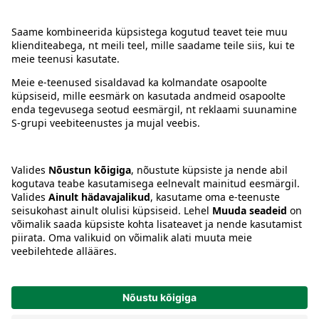
Kontakt
Juhised
Tingimused
Prisma Konto
Keel
:
ET
EN
RU
© 2025, Prisma Peremarket AS. Kõik õigused kaitstud.