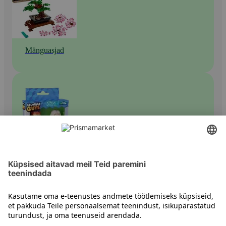
Mänguasjad
Tegelased ja figuurid