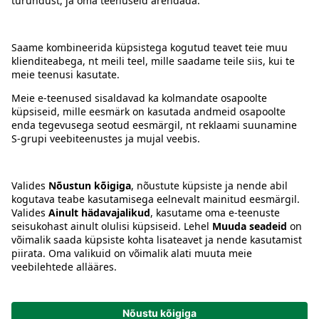
Kontakt
Juhised
Tingimused
Prisma Konto
Keel
:
ET
EN
RU
© 2025, Prisma Peremarket AS. Kõik õigused kaitstud.