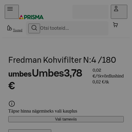
Otse sisu juurde
Tooted
Fredman Kohvifilter N:4 /180
Umbes
3,78
0,02
umbes
võrdlushind
€/tk
0,02 €/tk
€
Täpse hinna nägemiseks vali kauplus
Vali tarneviis