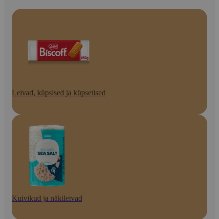
Leivad, küpsised ja küpsetised
Kuivikud ja näkileivad