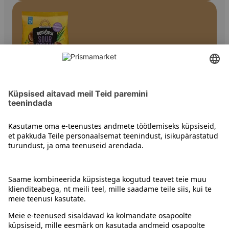
Näkileivad
Kontakt
Juhised