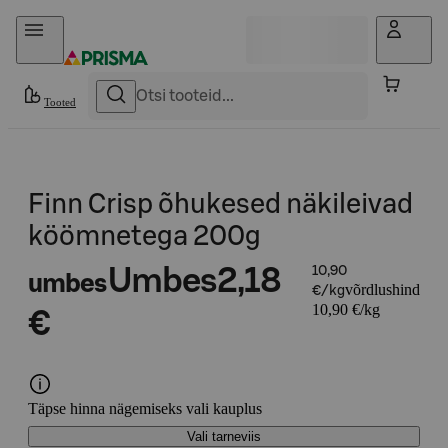
Otse sisu juurde
Tooted
Finn Crisp õhukesed näkileivad
köömnetega 200g
Umbes
2,18
10,90
umbes
võrdlushind
€/kg
10,90 €/kg
€
Täpse hinna nägemiseks vali kauplus
Vali tarneviis