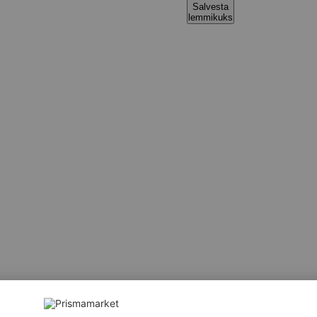
Salvesta
lemmikuks
huparandaja (NISUGLUTEEN, NISUJAHU, emulgaator E472e, NI