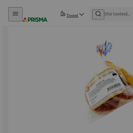
Otse sisu juurde
Tooted