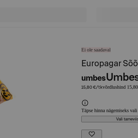
Ei ole saadaval
Europagar Sõõr
Umbe
umbes
võrdlushind 15,80
15,80 €/tk
Täpse hinna nägemiseks vali
Vali tarnevii