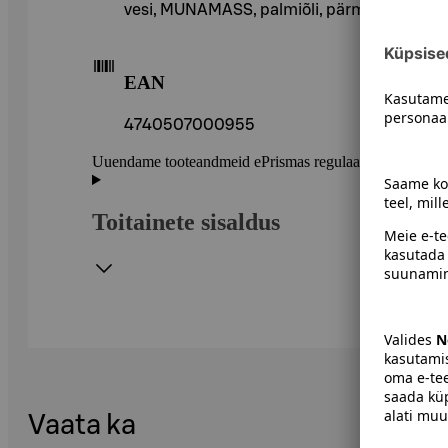
vesi, MUNAMASS, palmiõli, pärm, tuhksuhk
EAN
4740507000955
Uuendame tooteandmeid ePrismas regulaarselt. Soovitame 
Toitainete sisaldus
Vaata ka