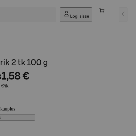
Logi sisse
ik 2 tk 100 g
s
1,58 €
 €/tk
 kauplus
s