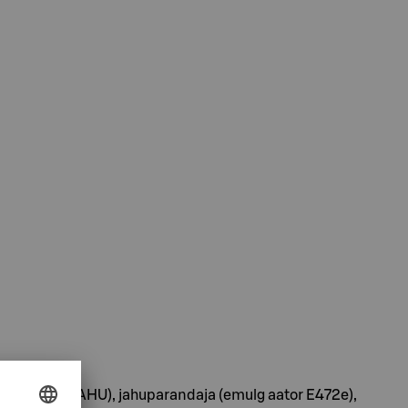
SULINNASEJAHU), jahuparandaja (emulg aator E472e),