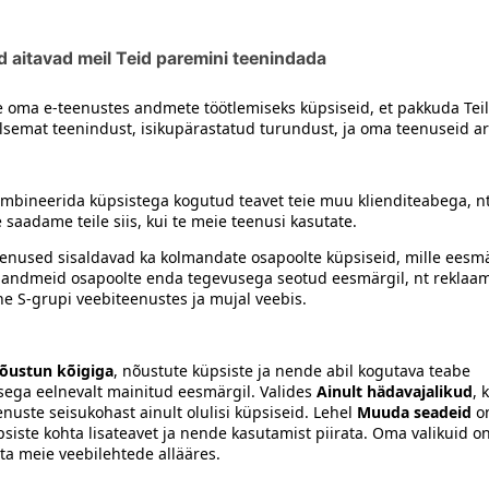
ur
siiski toote koostisosi kontrollida ka pakendilt.