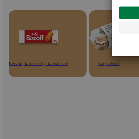
Leivad, küpsised ja küpsetised
Küpsetised