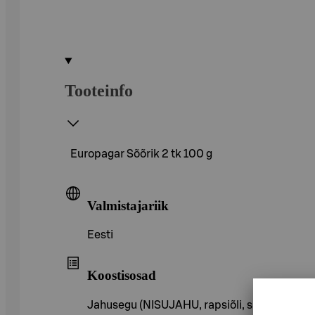
Tooteinfo
Europagar Sõõrik 2 tk 100 g
Valmistajariik
Eesti
Koostisosad
Jahusegu (NISUJAHU, rapsiõli, suhkur, ja