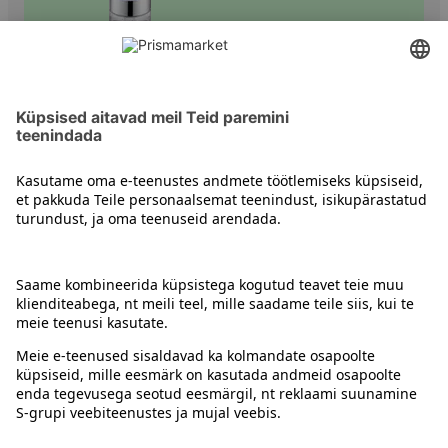
Küünelakid ja muud küünetooted
Kontakt
Juhised
Tingimused
Prisma Konto