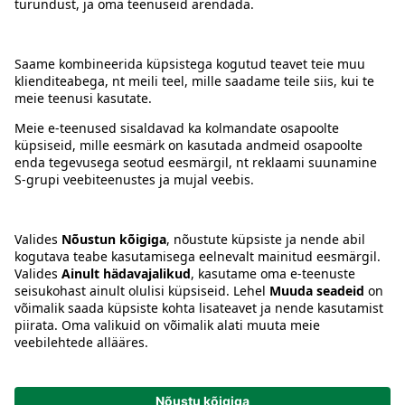
Kontakt
Juhised
Tingimused
Prisma Konto
Keel
:
ET
EN
RU
© 2025, Prisma Peremarket AS. Kõik õigused kaitstud.