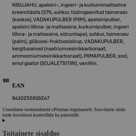
NISUJAHU, apelsini-, ingveri- ja kurkumimaitseline
kreemitäidis (37%, suhkur, hüdrogeenitud taimerasv
(kookos), VADAKUPULBER (PIIM), apelsinipulber,
apelsini lõhna- ja maitseaine, kurkumipulber, ingveri
lõhna- ja maitseaine, sidrunhape), suhkur, taimerasv
(palm), glükoosi-fruktoosisiirup, VADAKUPULBER,
kergitusained (naatriumvesinikkarbonaat,
ammooniumvesinikkarbonaat), PIIMAPULBER, sool,
emul gaator (SOJALETSITIIN), vanilliin.
EAN
8410255916247
Uuendame tooteandmeid ePrismas regulaarselt. Soovitame siiski
toote koostisosi kontrollida ka pakendilt.
Toitainete sisaldus