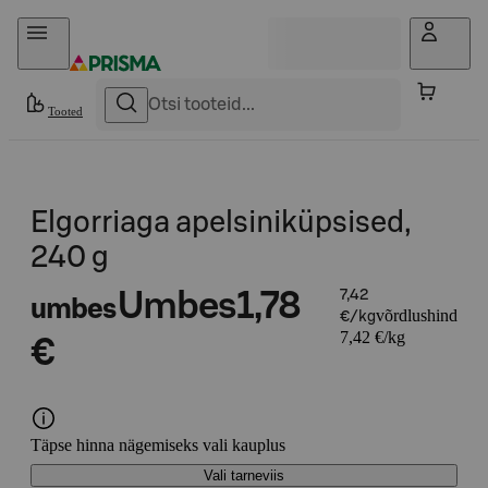
Otse sisu juurde
Tooted
Elgorriaga apelsiniküpsised,
240 g
Umbes
1,78
7,42
umbes
võrdlushind
€/kg
7,42 €/kg
€
Täpse hinna nägemiseks vali kauplus
Vali tarneviis