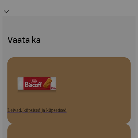
Vaata ka
Leivad, küpsised ja küpsetised