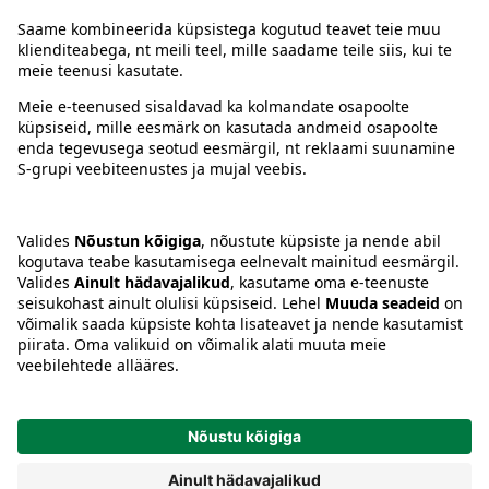
Juhised
Tingimused
Prisma Konto
Keel
:
ET
EN
RU
© 2025, Prisma Peremarket AS. Kõik õigused kaitstud.