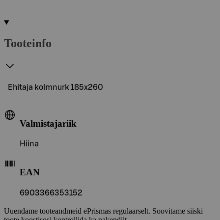
Tooteinfo
Ehitaja kolmnurk 185x260
Valmistajariik
Hiina
EAN
6903366353152
Uuendame tooteandmeid ePrismas regulaarselt. Soovitame siiski
toote koostisosi kontrollida ka pakendilt.