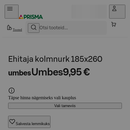
Otse sisu juurde
Tooted
Ehitaja kolmnurk 185x260
Umbes
9,95 €
umbes
Täpse hinna nägemiseks vali kauplus
Vali tarneviis
Salvesta lemmikuks