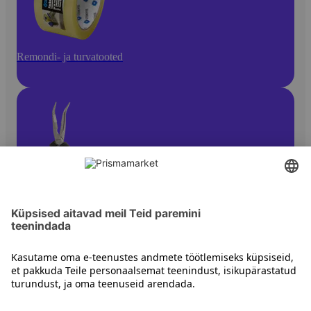
Remondi- ja turvatooted
Käsitööriistad
Kontakt