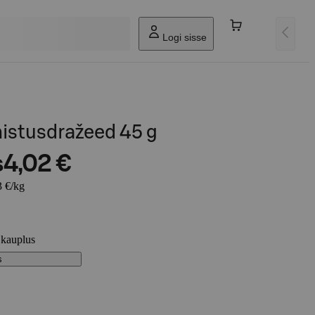
Logi sisse
nistusdražeed 45 g
s
4,02 €
3 €/kg
 kauplus
s