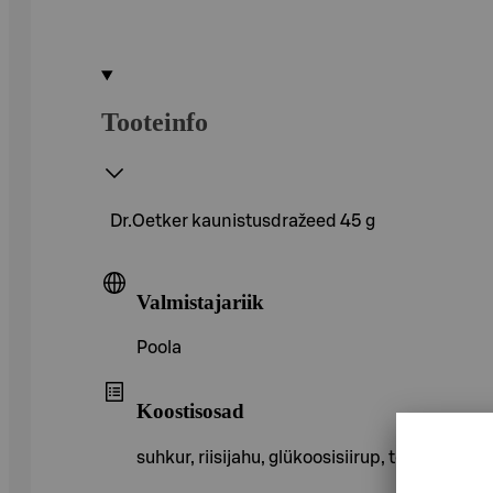
Tooteinfo
Dr.Oetker kaunistusdražeed 45 g
Valmistajariik
Poola
Koostisosad
suhkur, riisijahu, glükoosisiirup, toiduvärv