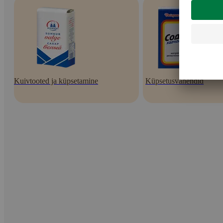
Kuivtooted ja küpsetamine
Küpsetusvahendid