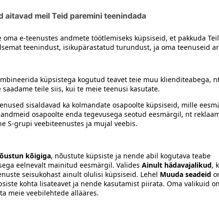
siiski toote koostisosi kontrollida ka pakendilt.