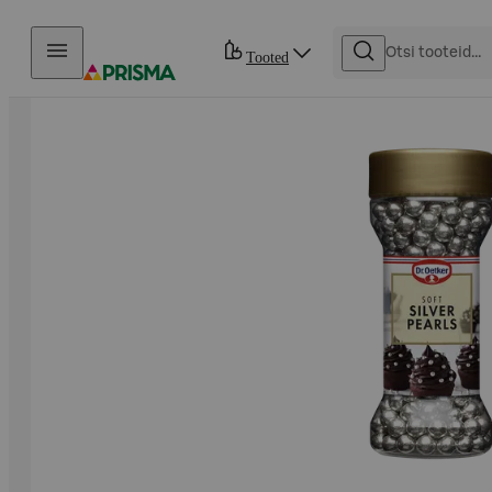
Otse sisu juurde
Tooted