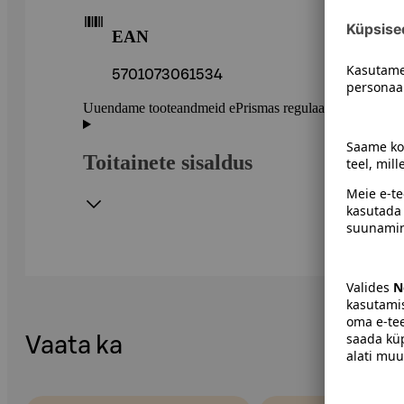
EAN
5701073061534
Uuendame tooteandmeid ePrismas regulaarselt. Soovitame 
Toitainete sisaldus
Vaata ka