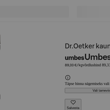
Dr.Oetker kau
Umbe
umbes
võrdlushind 89,3
89,33 €/kg
Täpse hinna nägemiseks vali
Vali tarnevii
Salvesta