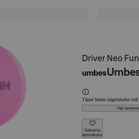
Driver Neo Fun
Umbe
umbes
Täpse hinna nägemiseks vali
Vali tarnevii
Salvesta
lemmikuks