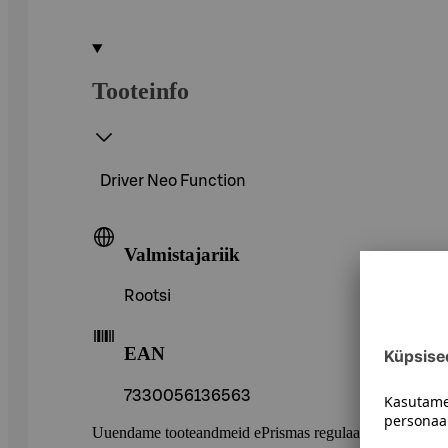
Tooteinfo
Driver Neo Function
Valmistajariik
Rootsi
EAN
7330056136563
Uuendame tooteandmeid ePrismas regulaarselt. Soovitame 