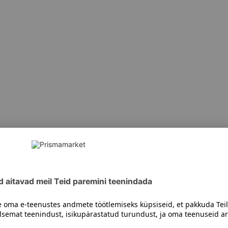
siiski toote koostisosi kontrollida ka pakendilt.