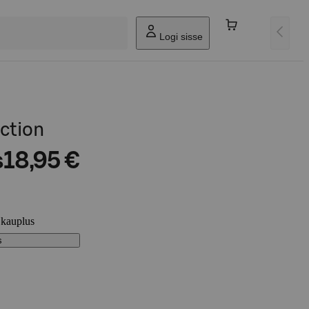
Logi sisse
ction
s
18,95 €
 kauplus
s