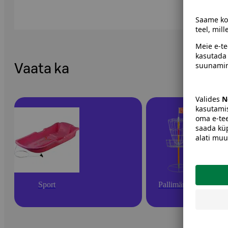
Vaata ka
Sport
Pallimängud