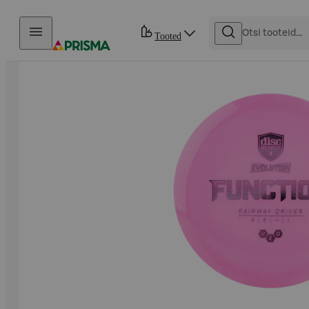
Otse sisu juurde
Tooted