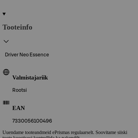
Tooteinfo
Driver Neo Essence
Valmistajariik
Rootsi
EAN
7330056100496
Uuendame tooteandmeid ePrismas regulaarselt. Soovitame siiski
toote koostisosi kontrollida ka pakendilt.