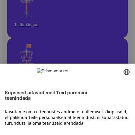
Pallimängud
Kettagolf
Kontakt