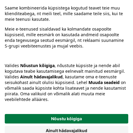
Juhised
Tingimused
Prisma Konto
Keel
:
ET
EN
RU
© 2025, Prisma Peremarket AS. Kõik õigused kaitstud.