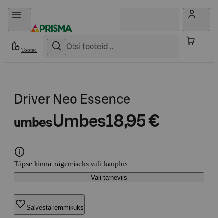
Otse sisu juurde
Tooted
Driver Neo Essence
Umbes
18,95 €
umbes
Täpse hinna nägemiseks vali kauplus
Vali tarneviis
Salvesta lemmikuks