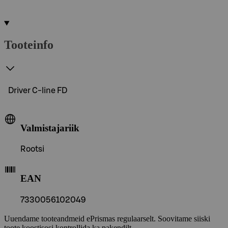
Tooteinfo
Driver C-line FD
Valmistajariik
Rootsi
EAN
7330056102049
Uuendame tooteandmeid ePrismas regulaarselt. Soovitame siiski
toote koostisosi kontrollida ka pakendilt.