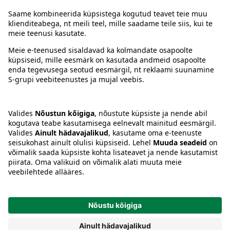
Juhised
Tingimused
Prisma Konto
Keel
:
ET
EN
RU
© 2025, Prisma Peremarket AS. Kõik õigused kaitstud.