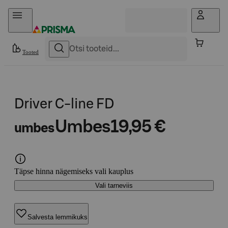
Otse sisu juurde
Tooted
Driver C-line FD
Umbes
19,95 €
umbes
Täpse hinna nägemiseks vali kauplus
Vali tarneviis
Salvesta lemmikuks