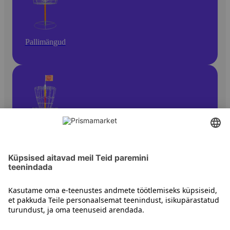
Pallimängud
Kettagolf
Kontakt