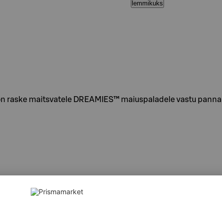
lemmikuks
on raske maitsvatele DREAMIES™ maiuspaladele vastu panna. M
% kanaliha), teravili, rasvad ja õlid, taimsed saadused, taimse
 anorgaaniline aine (9%), toorkiud (1, 7%). Metaboliseeruvat en