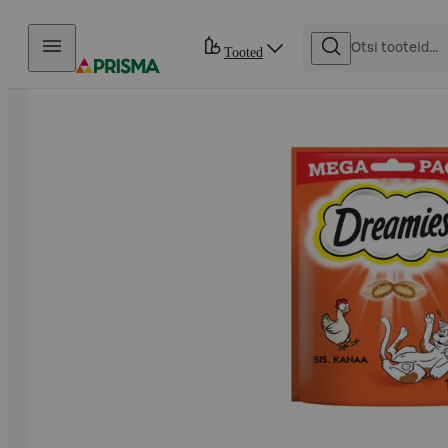
Otse sisu juurde
Tooted