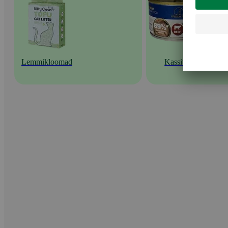
Lemmikloomad
Kassitoit