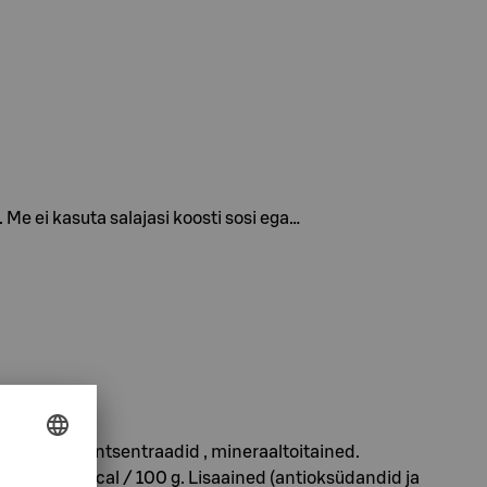
e ei kasuta salajasi koosti sosi ega…
te valkude kontsentraadid , mineraaltoitained.
ergi at: 438 kcal / 100 g. Lisaained (antioksüdandid ja