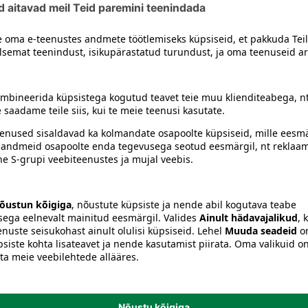
amiin (6460 IU), B1-vitamiin (9, 9 m g), B2-vitamiin (16, 9 mg),
, 7 mg), mangaan(II)sulfaatmonohüdraat (43 , 4 mg), kaaliumjo
siiski toote koostisosi kontrollida ka pakendilt.