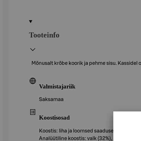
Tooteinfo
Mõnusalt krõbe koorik ja pehme sisu. Kassidel 
Valmistajariik
Saksamaa
Koostisosad
Koostis: liha ja loomsed saadused (millest 4
Analüütiline koostis: valk (32%), rasv (25%),