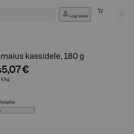
Logi sisse
maius kassidele, 180 g
s
5,07 €
 €/kg
 kauplus
s