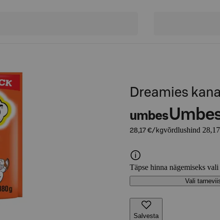
Dreamies kana
Umbe
umbes
võrdlushind 28,17
28,17 €/kg
Täpse hinna nägemiseks vali
Vali tarnevii
Salvesta