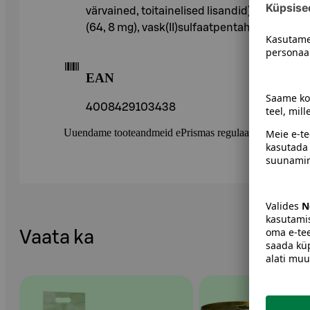
värvained, toitainelised lisandid) / kg: A-vit
(64, 8 mg), vask(II)sulfaatpentahüdraat (26
EAN
4008429103438
Uuendame tooteandmeid ePrismas regulaarselt. Soovitame 
Vaata ka