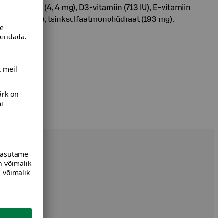
 B6-vitamiin (4, 4 mg), D3-vitamiin (713 IU), E-vitamiin
diid (2, 2 mg), tsinksulfaatmonohüdraat (193 mg).