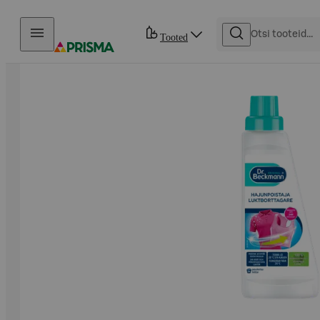
Otse sisu juurde
Tooted