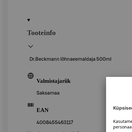
Tooteinfo
Dr.Beckmann lõhnaeemaldaja 500ml
Valmistajariik
Saksamaa
EAN
4008455463117