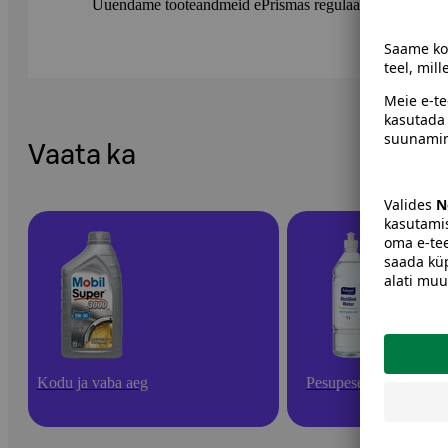
Uuendame tooteandmeid ePrismas regulaarselt. Soovitame 
Vaata ka
Kodu ja vaba aeg
Pesupesemine