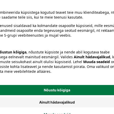
siiski toote koostisosi kontrollida ka pakendilt.
Eritöötlustooted