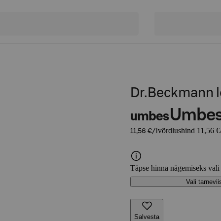
Dr.Beckmann 
Umbe
umbes
võrdlushind 11,56 €/
11,56 €/l
Täpse hinna nägemiseks vali
Vali tarnevii
Salvesta