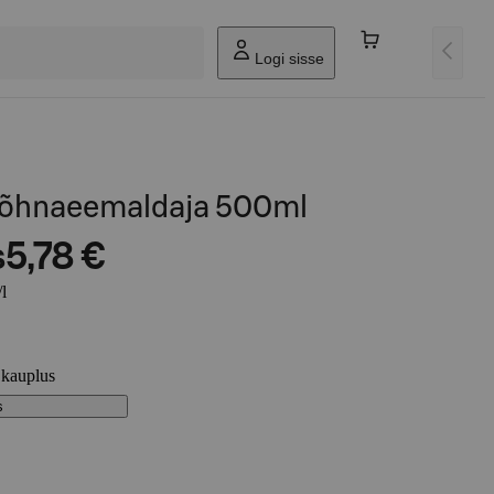
Logi sisse
lõhnaeemaldaja 500ml
s
5,78 €
l
 kauplus
s