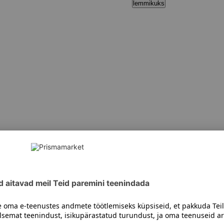
lemmikuks