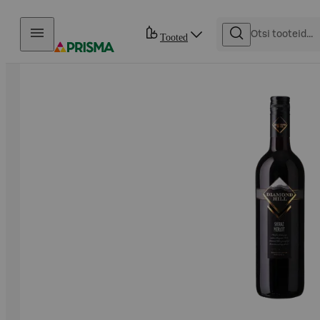
Otse sisu juurde
Tooted