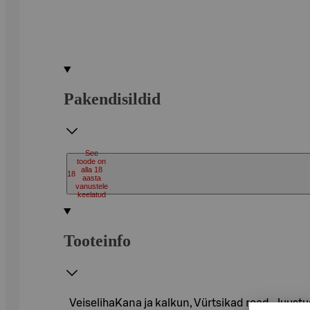
Pakendisildid
See
toode on
alla 18
18
aasta
vanustele
keelatud
Tooteinfo
VeiselihaKana ja kalkun, Vürtsikad road, Juust