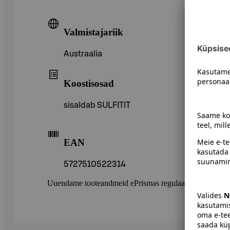
Valmistajariik
Austraalia
Koostisosad
sisaldab SULFITIT
EAN
5727510522314
Uuendame tooteandmeid ePrismas regulaarselt. Soovitame 