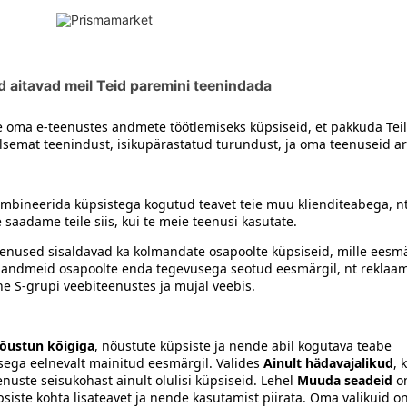
siiski toote koostisosi kontrollida ka pakendilt.