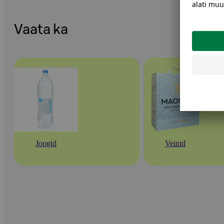
Vaata ka
Joogid
Veinid