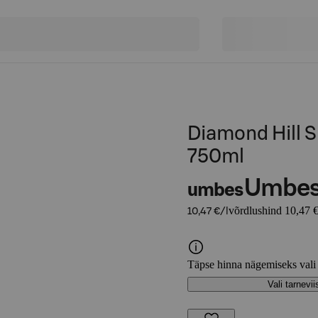
Diamond Hill S
750ml
Umbe
umbes
võrdlushind 10,47 €
10,47 €/l
Täpse hinna nägemiseks vali
Vali tarnevii