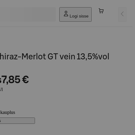
Logi sisse
hiraz-Merlot GT vein 13,5%vol
s
7,85 €
/l
 kauplus
s