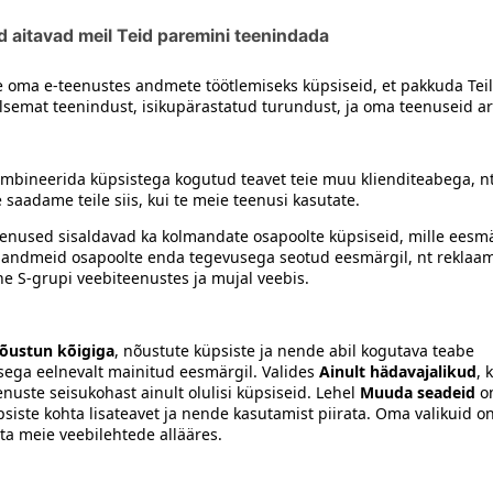
siiski toote koostisosi kontrollida ka pakendilt.