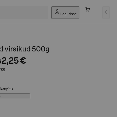
Logi sisse
d virsikud 500g
s
2,25 €
/kg
 kauplus
s