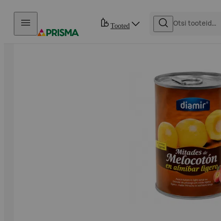
Otse sisu juurde
Tooted