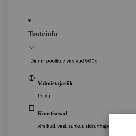
Tooteinfo
Diamir poolikud virsikud 500g
Valmistajariik
Poola
Koostisosad
virsikud, vesi, suhkur, sidrunhape