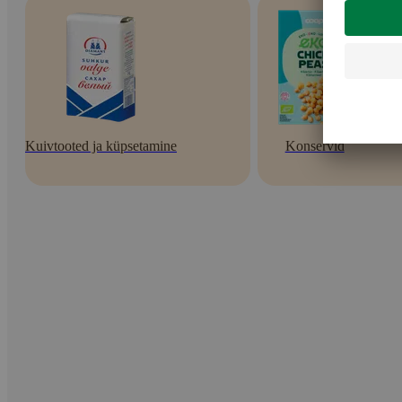
Kuivtooted ja küpsetamine
Konservid