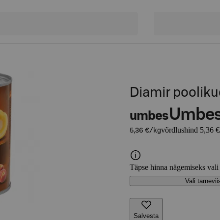
Diamir pooliku
Umbe
umbes
võrdlushind 5,36 €
5,36 €/kg
Täpse hinna nägemiseks vali
Vali tarnevii
Salvesta