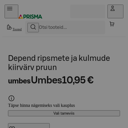
Otse sisu juurde
Tooted
Depend ripsmete ja kulmude
kiirvärv pruun
Umbes
10,95 €
umbes
Täpse hinna nägemiseks vali kauplus
Vali tarneviis