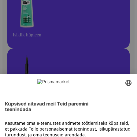
Isiklik hügieen
Silmameik