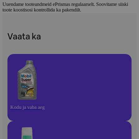
Uuendame tooteandmeid ePrismas regulaarselt. Soovitame siiski
toote koostisosi kontrollida ka pakendilt.
Vaata ka
Kodu ja vaba aeg