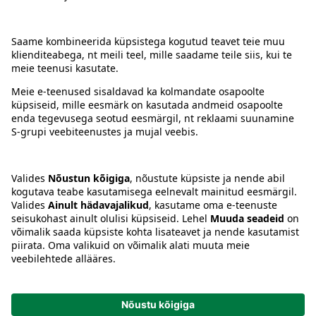
Kontakt
Juhised
Tingimused
Prisma Konto
Keel
:
ET
EN
RU
© 2025, Prisma Peremarket AS. Kõik õigused kaitstud.