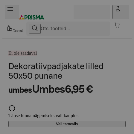
Otse sisu juurde
Tooted
Ei ole saadaval
Dekoratiivpadjakate lilled
50x50 punane
Umbes
6,95 €
umbes
Täpse hinna nägemiseks vali kauplus
Vali tarneviis