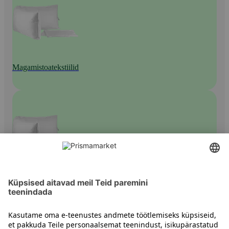
Magamistoatekstiilid
Tekid ja padjad