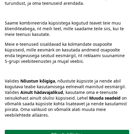
Kontakt
Juhised
Tingimused
Prisma Konto
Keel
:
ET
EN
RU
© 2025, Prisma Peremarket AS. Kõik õigused kaitstud.