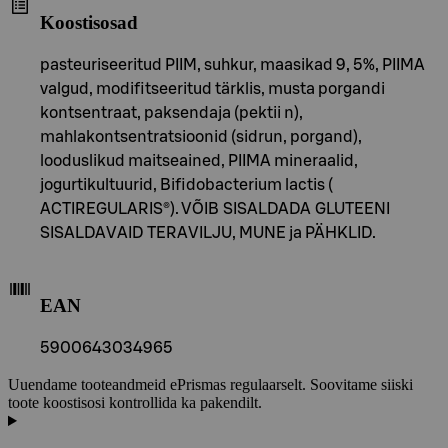
Koostisosad
pasteuriseeritud PIIM, suhkur, maasikad 9, 5%, PIIMA
valgud, modifitseeritud tärklis, musta porgandi
kontsentraat, paksendaja (pektii n),
mahlakontsentratsioonid (sidrun, porgand),
looduslikud maitseained, PIIMA mineraalid,
jogurtikultuurid, Bifidobacterium lactis (
ACTIREGULARIS®). VÕIB SISALDADA GLUTEENI
SISALDAVAID TERAVILJU, MUNE ja PÄHKLID.
EAN
5900643034965
Uuendame tooteandmeid ePrismas regulaarselt. Soovitame siiski
toote koostisosi kontrollida ka pakendilt.