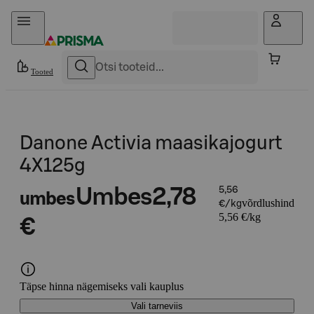
Otse sisu juurde
Tooted
Danone Activia maasikajogurt
4X125g
Umbes
2,78
5,56
umbes
võrdlushind
€/kg
5,56 €/kg
€
Täpse hinna nägemiseks vali kauplus
Vali tarneviis