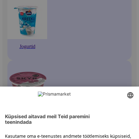
Jogurtid
Maitsestatud jogurtid