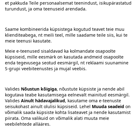
Kontakt
Juhised
Tingimused
Prisma Konto
Keel
:
ET
EN
RU
© 2025, Prisma Peremarket AS. Kõik õigused kaitstud.