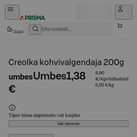
Otse sisu juurde
Tooted
Creolka kohvivalgendaja 200g
Umbes
1,38
6,90
umbes
võrdlushind
€/kg
6,90 €/kg
€
Täpse hinna nägemiseks vali kauplus
Vali tarneviis