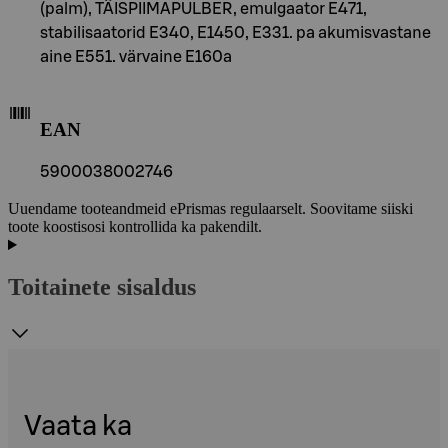
(palm), TÄISPIIMAPULBER, emulgaator E471,
stabilisaatorid E340, E1450, E331. pa akumisvastane
aine E551. värvaine E160a
EAN
5900038002746
Uuendame tooteandmeid ePrismas regulaarselt. Soovitame siiski
toote koostisosi kontrollida ka pakendilt.
Toitainete sisaldus
Vaata ka