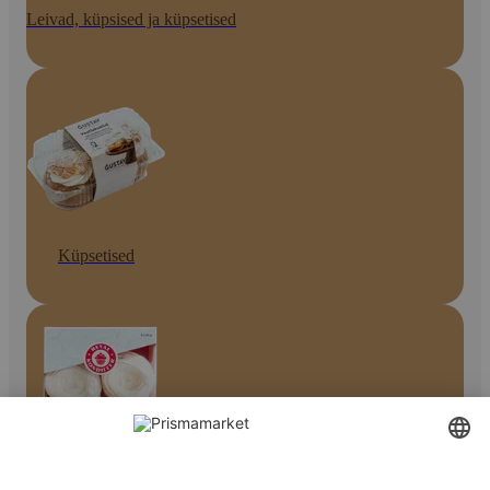
Leivad, küpsised ja küpsetised
Küpsetised