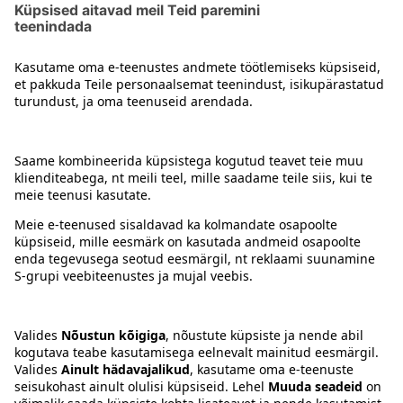
Koogi- ja tordipõhjad
Kontakt
Juhised
Tingimused
Prisma Konto
Keel
:
ET
EN
RU