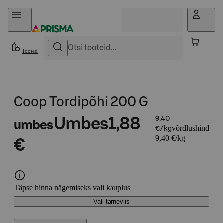
Otse sisu juurde
Tooted
Coop Tordipõhi 200 G
Umbes
1,88
9,40
umbes
võrdlushind
€/kg
9,40 €/kg
€
Täpse hinna nägemiseks vali kauplus
Vali tarneviis