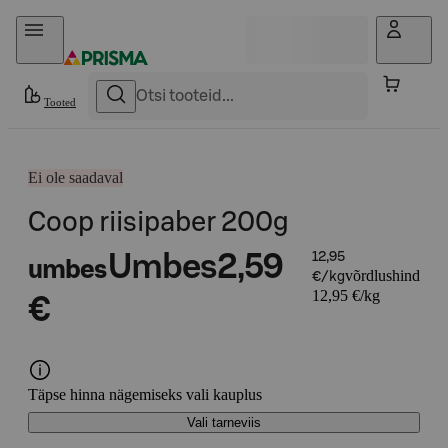
Otse sisu juurde
Tooted
Ei ole saadaval
Coop riisipaber 200g
Umbes
2,59
12,95
umbes
võrdlushind
€/kg
12,95 €/kg
€
Täpse hinna nägemiseks vali kauplus
Vali tarneviis