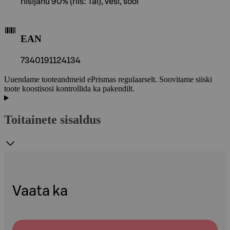
riisijahu 90% (riis: Tai), vesi, sool
EAN
7340191124134
Uuendame tooteandmeid ePrismas regulaarselt. Soovitame siiski
toote koostisosi kontrollida ka pakendilt.
Toitainete sisaldus
Vaata ka