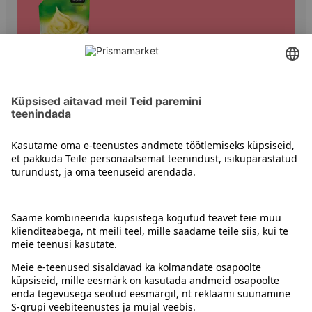
Muud maitsekastmed
Kontakt
Juhised
Tingimused