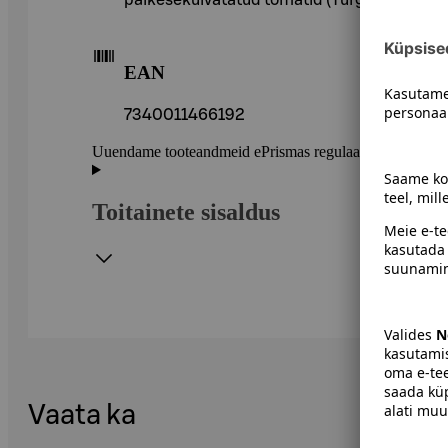
EAN
7340011466192
Uuendame tooteandmeid ePrismas regulaarselt. Soovitame 
Toitainete sisaldus
Vaata ka