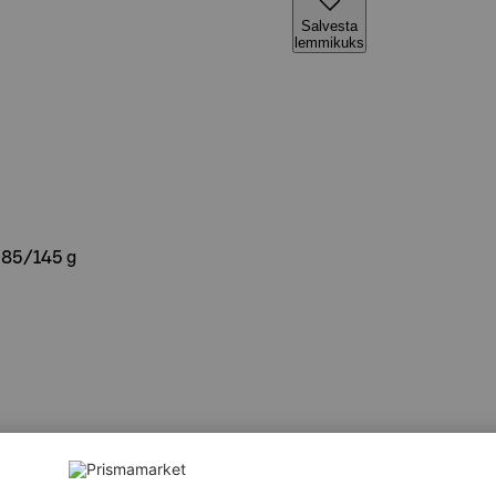
Salvesta
lemmikuks
285/145 g
õli, sool, basiilik, happesuse regulaatorid (E330, E260).