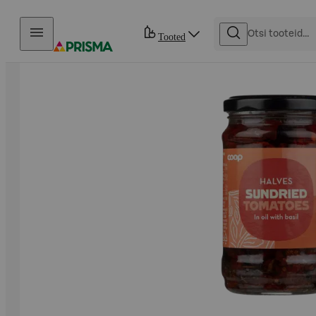
Otse sisu juurde
Tooted