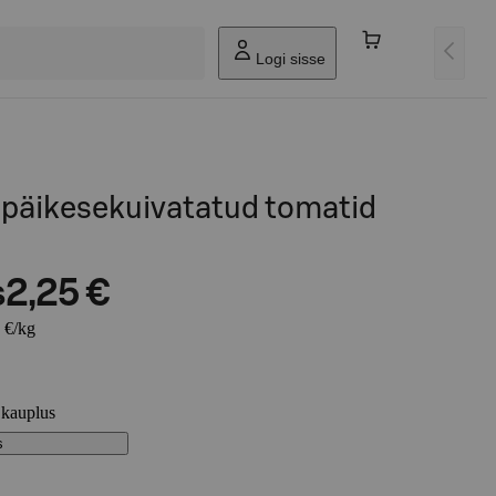
Logi sisse
 päikesekuivatatud tomatid
s
2,25 €
 €/kg
 kauplus
s