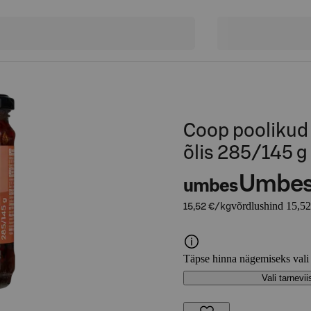
Coop poolikud
õlis 285/145 g
Umbe
umbes
võrdlushind 15,52
15,52 €/kg
Täpse hinna nägemiseks vali
Vali tarnevii