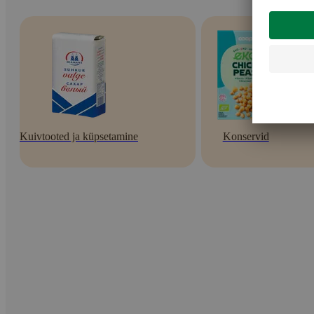
Kuivtooted ja küpsetamine
Konservid