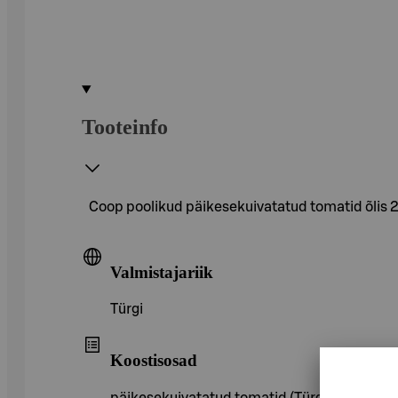
Tooteinfo
Coop poolikud päikesekuivatatud tomatid õlis 
Valmistajariik
Türgi
Koostisosad
päikesekuivatatud tomatid (Türgi), päevalille