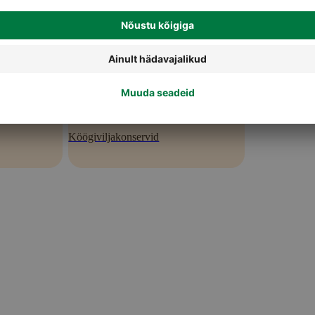
Köögiviljakonservid