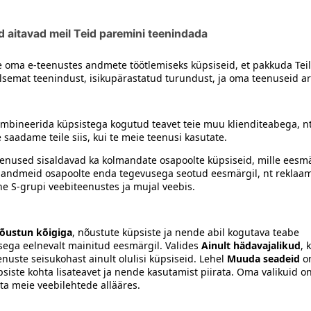
siiski toote koostisosi kontrollida ka pakendilt.