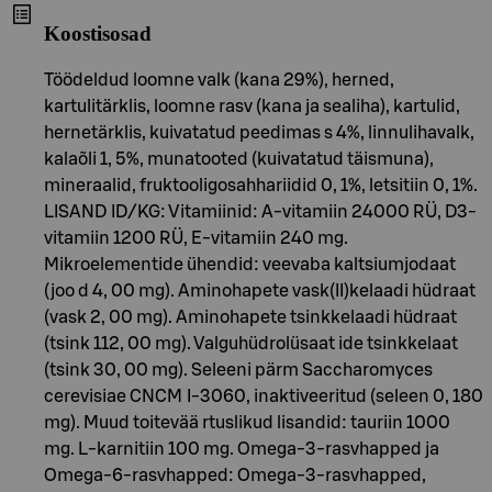
Koostisosad
Töödeldud loomne valk (kana 29%), herned,
kartulitärklis, loomne rasv (kana ja sealiha), kartulid,
hernetärklis, kuivatatud peedimas s 4%, linnulihavalk,
kalaõli 1, 5%, munatooted (kuivatatud täismuna),
mineraalid, fruktooligosahhariidid 0, 1%, letsitiin 0, 1%.
LISAND ID/KG: Vitamiinid: A-vitamiin 24000 RÜ, D3-
vitamiin 1200 RÜ, E-vitamiin 240 mg.
Mikroelementide ühendid: veevaba kaltsiumjodaat
(joo d 4, 00 mg). Aminohapete vask(II)kelaadi hüdraat
(vask 2, 00 mg). Aminohapete tsinkkelaadi hüdraat
(tsink 112, 00 mg). Valguhüdrolüsaat ide tsinkkelaat
(tsink 30, 00 mg). Seleeni pärm Saccharomyces
cerevisiae CNCM I-3060, inaktiveeritud (seleen 0, 180
mg). Muud toitevää rtuslikud lisandid: tauriin 1000
mg. L-karnitiin 100 mg. Omega-3-rasvhapped ja
Omega-6-rasvhapped: Omega-3-rasvhapped,