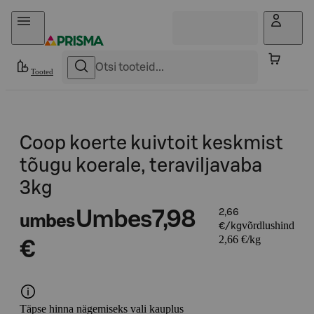
Otse sisu juurde
Tooted
Coop koerte kuivtoit keskmist
tõugu koerale, teraviljavaba
3kg
Umbes
7,98
2,66
umbes
võrdlushind
€/kg
2,66 €/kg
€
Täpse hinna nägemiseks vali kauplus