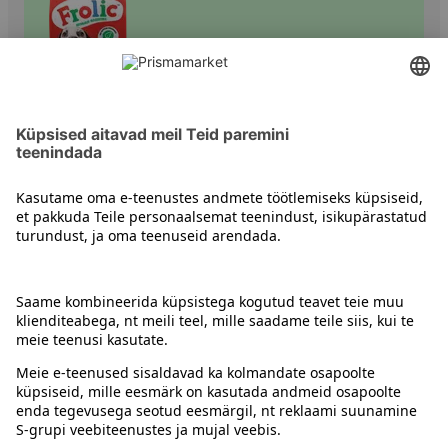
Kuiv koeratoit
Kontakt
Juhised
Tingimused