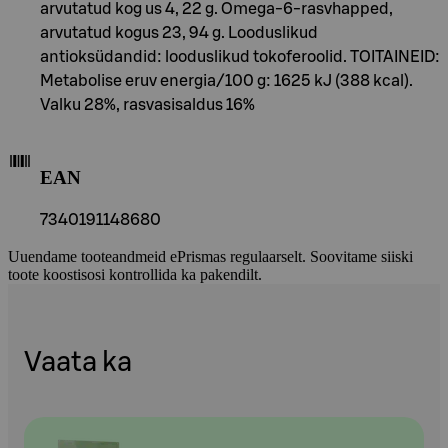
arvutatud kog us 4, 22 g. Omega-6-rasvhapped,
arvutatud kogus 23, 94 g. Looduslikud
antioksüdandid: looduslikud tokoferoolid. TOITAINEID:
Metabolise eruv energia/100 g: 1625 kJ (388 kcal).
Valku 28%, rasvasisaldus 16%
EAN
7340191148680
Uuendame tooteandmeid ePrismas regulaarselt. Soovitame siiski
toote koostisosi kontrollida ka pakendilt.
Vaata ka