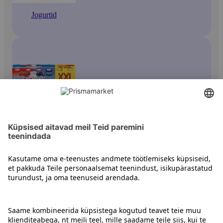
Jogurtid
Joogijogurtid
Kontakt