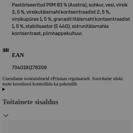
Pastöriseeritud PIIM 83 % (Austria), suhkur, vesi, virsik
3, 5 %, virsikutäismahl kontsentraadist 2, 5 %,
virsikupüree 1, 5 %, granadil litäismahl kontsentraadist
1, 5 %, stabilisaator (E 440), sidrunitäismahla
kontsentraat, piimhappekultuur.
EAN
7340191178359
Uuendame tooteandmeid ePrismas regulaarselt. Soovitame siiski
toote koostisosi kontrollida ka pakendilt.
Toitainete sisaldus