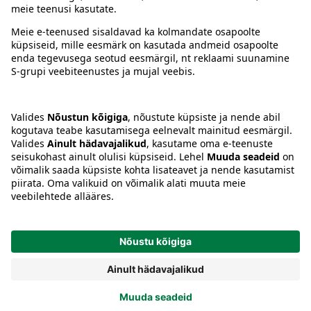
Juhised
Tingimused
Prisma Konto
Keel
:
ET
EN
RU
© 2025, Prisma Peremarket AS. Kõik õigused kaitstud.