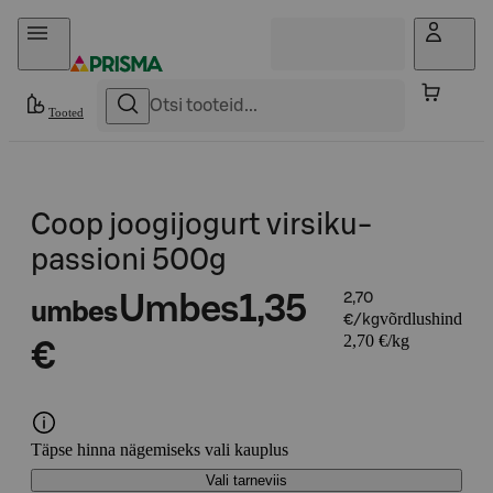
Otse sisu juurde
Tooted
Coop joogijogurt virsiku-
passioni 500g
Umbes
1,35
2,70
umbes
võrdlushind
€/kg
2,70 €/kg
€
Täpse hinna nägemiseks vali kauplus
Vali tarneviis