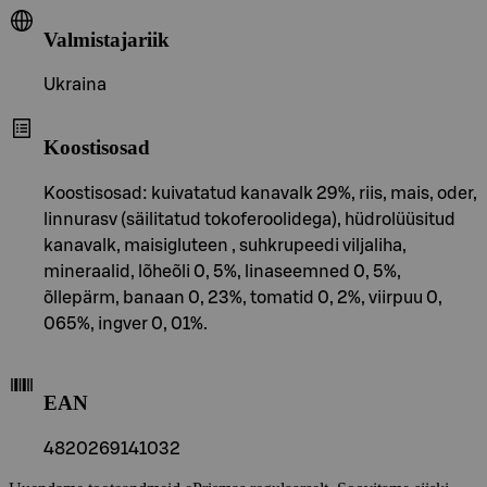
Valmistajariik
Ukraina
Koostisosad
Koostisosad: kuivatatud kanavalk 29%, riis, mais, oder,
linnurasv (säilitatud tokoferoolidega), hüdrolüüsitud
kanavalk, maisigluteen , suhkrupeedi viljaliha,
mineraalid, lõheõli 0, 5%, linaseemned 0, 5%,
õllepärm, banaan 0, 23%, tomatid 0, 2%, viirpuu 0,
065%, ingver 0, 01%.
EAN
4820269141032