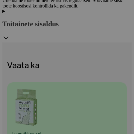
Uuendame tooteandmeid ePrismas regulaarselt. Soovitame siiski
toote koostisosi kontrollida ka pakendilt.
Toitainete sisaldus
Vaata ka
Lemmikloomad