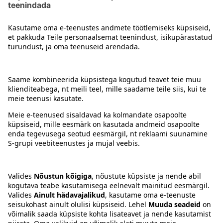
Kontakt
Juhised
Tingimused
Prisma Konto
Keel
:
ET
EN
RU