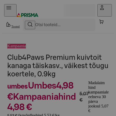
Otse sisu juurde
Tooted
Kampaania
Club4Paws Premium kuivtoit
kanaga täiskasv., väikest tõugu
koertele, 0.9kg
Madalaim
Umbes
4,98
umbes
hind
kampaaniale
5,07
€
Kampaaniahind
eelneva 30
€
päeva
4,98 €
jooksul 5,07
€
võrdlushind 5,53 €/kg
5,53 €/kg