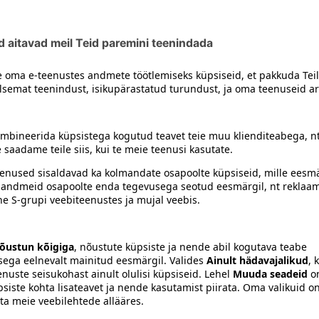
tseaine, emulgaator (E473), sool, kontsentraat (spirulina), s 
siiski toote koostisosi kontrollida ka pakendilt.