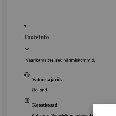
Tooteinfo
Vaarikamaitselised närimiskommid.
Valmistajariik
Holland
Koostisosad
Suhkur, glükoosisiirup, taimsed rasvad (palmi