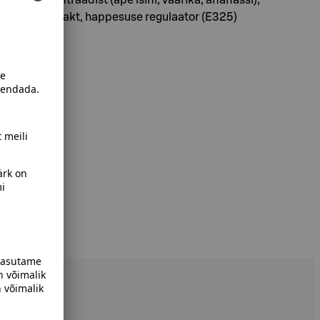
pirulina ekstrakt, happesuse regulaator (E325)