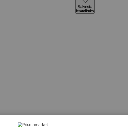
Salvesta
lemmikuks
, kookose), niiskusesäilitaja (E420), maltodekstriin, puuviljam