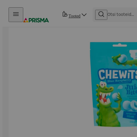
Otse sisu juurde
Tooted