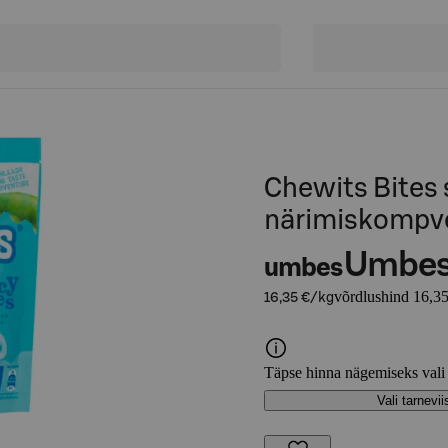
Chewits Bites 
närimiskompve
Umbe
umbes
võrdlushind 16,35
16,35 €/kg
Täpse hinna nägemiseks vali
Vali tarnevii