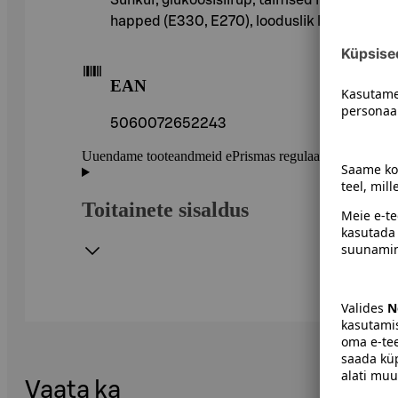
happed (E330, E270), looduslik lõhna- ja mai
EAN
5060072652243
Uuendame tooteandmeid ePrismas regulaarselt. Soovitame 
Toitainete sisaldus
Vaata ka