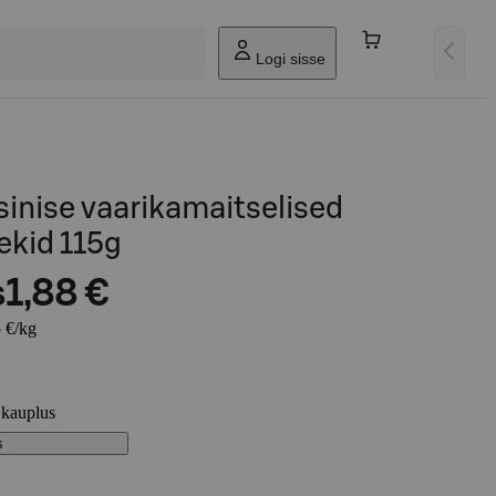
Logi sisse
sinise vaarikamaitselised
kid 115g
s
1,88 €
 €/kg
 kauplus
s